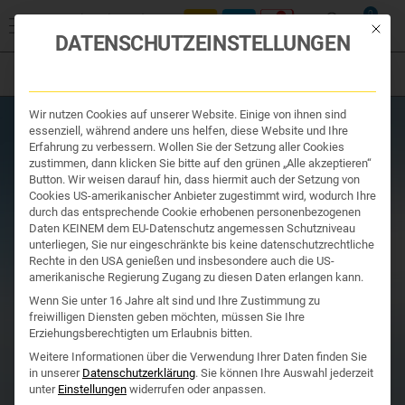
Start
/
Produktsuche
/
Organe & Organ Uhr
/ Mariendistel &
0
Artischocke Kapseln kaufen | Westend Apotheke
Mit die
DATENSCHUTZEINSTELLUNGEN
Filter
Organe & Organ Uhr
Wir nutzen Cookies auf unserer Website. Einige von ihnen sind
Traditionelle Medizin
essenziell, während andere uns helfen, diese Website und Ihre
Nahrungsergänzung
Erfahrung zu verbessern. Wollen Sie der Setzung aller Cookies
Kosmetik und Hygiene
zustimmen, dann klicken Sie bitte auf den grünen „Alle akzeptieren“
Ihr Apotheker
Button. Wir weisen darauf hin, dass hiermit auch der Setzung von
Cookies US-amerikanischer Anbieter zugestimmt wird, wodurch Ihre
durch das entsprechende Cookie erhobenen personenbezogenen
Daten KEINEM dem EU-Datenschutz angemessen Schutzniveau
unterliegen, Sie nur eingeschränkte bis keine datenschutzrechtliche
Rechte in den USA genießen und insbesondere auch die US-
amerikanische Regierung Zugang zu diesen Daten erlangen kann.
Wenn Sie unter 16 Jahre alt sind und Ihre Zustimmung zu
freiwilligen Diensten geben möchten, müssen Sie Ihre
Erziehungsberechtigten um Erlaubnis bitten.
Weitere Informationen über die Verwendung Ihrer Daten finden Sie
in unserer
Datenschutzerklärung
.
Sie können Ihre Auswahl jederzeit
unter
Einstellungen
widerrufen oder anpassen.