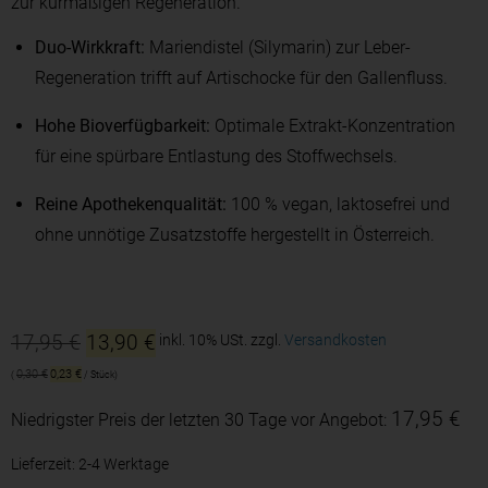
zur kurmäßigen Regeneration.
Duo-Wirkkraft:
Mariendistel (Silymarin) zur Leber-
Regeneration trifft auf Artischocke für den Gallenfluss.
Hohe Bioverfügbarkeit:
Optimale Extrakt-Konzentration
für eine spürbare Entlastung des Stoffwechsels.
Reine Apothekenqualität:
100 % vegan, laktosefrei und
ohne unnötige Zusatzstoffe hergestellt in Österreich.
17,95
€
13,90
€
inkl. 10% USt.
zzgl.
Versandkosten
0,30
€
0,23
€
/
Stück
17,95
€
Niedrigster Preis der letzten 30 Tage vor Angebot:
Lieferzeit:
2-4 Werktage