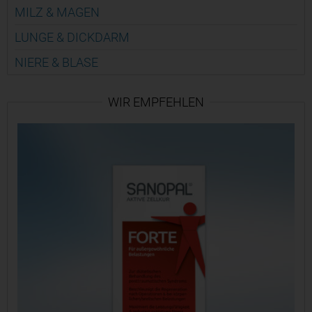
MILZ & MAGEN
LUNGE & DICK­DARM
NIERE & BLASE
WIR EMPFEHLEN