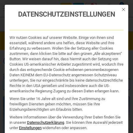
0
Mit die
DATENSCHUTZEINSTELLUNGEN
Filter
Organe & Organ Uhr
Wir nutzen Cookies auf unserer Website. Einige von ihnen sind
Westend Online-Shop: Sicher, schnell und 24/7 für Sie da!
Traditionelle Medizin
essenziell, während andere uns helfen, diese Website und Ihre
Gratisversand ab €50
Nahrungsergänzung
Erfahrung zu verbessern. Wollen Sie der Setzung aller Cookies
Kosmetik und Hygiene
zustimmen, dann klicken Sie bitte auf den grünen „Alle akzeptieren“
Ihr Apotheker
OHNE VERDICKUNGSMITTEL
Button. Wir weisen darauf hin, dass hiermit auch der Setzung von
Cookies US-amerikanischer Anbieter zugestimmt wird, wodurch Ihre
durch das entsprechende Cookie erhobenen personenbezogenen
Daten KEINEM dem EU-Datenschutz angemessen Schutzniveau
Start
/ Etiketten / Ohne Verdickungsmittel
unterliegen, Sie nur eingeschränkte bis keine datenschutzrechtliche
FILTER ANZEIGEN
Rechte in den USA genießen und insbesondere auch die US-
amerikanische Regierung Zugang zu diesen Daten erlangen kann.
Wenn Sie unter 16 Jahre alt sind und Ihre Zustimmung zu
Exklusiv
freiwilligen Diensten geben möchten, müssen Sie Ihre
Erziehungsberechtigten um Erlaubnis bitten.
Weitere Informationen über die Verwendung Ihrer Daten finden Sie
in unserer
Datenschutzerklärung
.
Sie können Ihre Auswahl jederzeit
unter
Einstellungen
widerrufen oder anpassen.