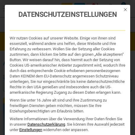
0
Mit die
DATENSCHUTZEINSTELLUNGEN
Filter
Organe & Organ Uhr
Wir nutzen Cookies auf unserer Website. Einige von ihnen sind
Westend Online-Shop: Sicher, schnell und 24/7 für Sie da!
Traditionelle Medizin
essenziell, während andere uns helfen, diese Website und Ihre
Gratisversand ab €50
Nahrungsergänzung
Erfahrung zu verbessern. Wollen Sie der Setzung aller Cookies
Kosmetik und Hygiene
zustimmen, dann klicken Sie bitte auf den grünen „Alle akzeptieren“
Ihr Apotheker
ALA GLUT DETOX
Button. Wir weisen darauf hin, dass hiermit auch der Setzung von
Cookies US-amerikanischer Anbieter zugestimmt wird, wodurch Ihre
durch das entsprechende Cookie erhobenen personenbezogenen
Daten KEINEM dem EU-Datenschutz angemessen Schutzniveau
Start
/ Produkte verschlagwortet mit „ala glut detox“
unterliegen, Sie nur eingeschränkte bis keine datenschutzrechtliche
FILTER ANZEIGEN
Rechte in den USA genießen und insbesondere auch die US-
amerikanische Regierung Zugang zu diesen Daten erlangen kann.
Wenn Sie unter 16 Jahre alt sind und Ihre Zustimmung zu
Exklusiv
freiwilligen Diensten geben möchten, müssen Sie Ihre
Erziehungsberechtigten um Erlaubnis bitten.
Weitere Informationen über die Verwendung Ihrer Daten finden Sie
in unserer
Datenschutzerklärung
.
Sie können Ihre Auswahl jederzeit
unter
Einstellungen
widerrufen oder anpassen.