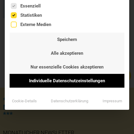
Es folgt eine Liste der Service-Gruppen, für die eine Einwil
Essenziell
Statistiken
Externe Medien
Westend
Glutathion
Speichern
reduziert
19,95 €
Alle akzeptieren
Nur essenzielle Cookies akzeptieren
Individuelle Datenschutzeinstellungen
*** JETZT KOSTENLOSE LIEFERUNG
Cookie-Details
Datenschutzerklärung
Impressum
MIT DEM GUTSCHEINCODE 'SOMMER'
***
MONATLICHER NEWSLETTER