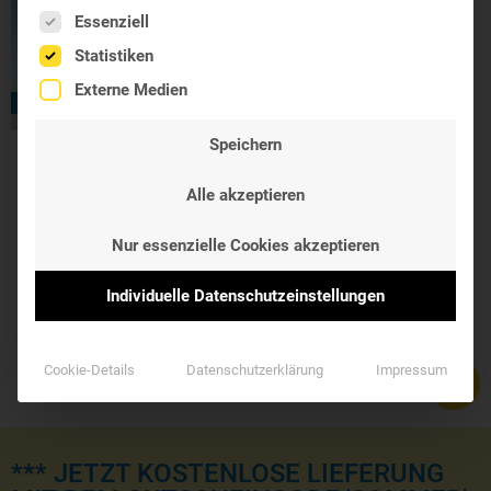
Es folgt eine Liste der Service-Gruppen, für die eine Einwil
Essenziell
Statistiken
Externe Medien
- 0%
Speichern
Allpresan diabetic
Alle akzeptieren
Mikrosilber +
Repair
Nur essenzielle Cookies akzeptieren
Fußschaum für
Diabetiker
14,49 €
–
19,90 €
Individuelle Datenschutzeinstellungen
Cookie-Details
Datenschutzerklärung
Impressum
*** JETZT KOSTENLOSE LIEFERUNG