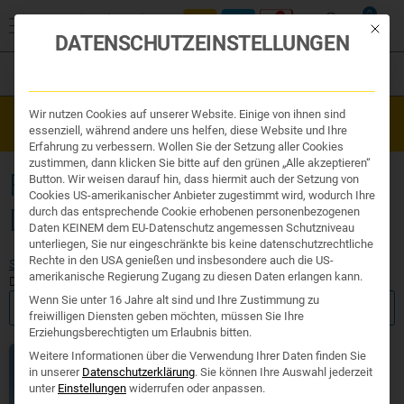
0
Mit die
DATENSCHUTZEINSTELLUNGEN
Filter
Organe & Organ Uhr
Wir nutzen Cookies auf unserer Website. Einige von ihnen sind
Westend Online-Shop: Sicher, schnell und 24/7 für Sie da!
Traditionelle Medizin
essenziell, während andere uns helfen, diese Website und Ihre
Gratisversand ab €50
Nahrungsergänzung
Erfahrung zu verbessern. Wollen Sie der Setzung aller Cookies
Kosmetik und Hygiene
zustimmen, dann klicken Sie bitte auf den grünen „Alle akzeptieren“
Ihr Apotheker
FUSSCREME MIT SILBER FÜR D
Button. Wir weisen darauf hin, dass hiermit auch der Setzung von
Cookies US-amerikanischer Anbieter zugestimmt wird, wodurch Ihre
IABETIKER
durch das entsprechende Cookie erhobenen personenbezogenen
Daten KEINEM dem EU-Datenschutz angemessen Schutzniveau
unterliegen, Sie nur eingeschränkte bis keine datenschutzrechtliche
Rechte in den USA genießen und insbesondere auch die US-
Start
/ Produkte verschlagwortet mit „Fußcreme mit Silber für
amerikanische Regierung Zugang zu diesen Daten erlangen kann.
Diabetiker“
Wenn Sie unter 16 Jahre alt sind und Ihre Zustimmung zu
FILTER ANZEIGEN
freiwilligen Diensten geben möchten, müssen Sie Ihre
Erziehungsberechtigten um Erlaubnis bitten.
Weitere Informationen über die Verwendung Ihrer Daten finden Sie
in unserer
Datenschutzerklärung
.
Sie können Ihre Auswahl jederzeit
unter
Einstellungen
widerrufen oder anpassen.