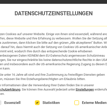
DATENSCHUTZEINSTELLUNGEN
tzen Cookies auf unserer Website. Einige von ihnen sind essenziell, während an
tik und Hygiene
Organe & Organ-Uhr
Traditi
fen, diese Website und Ihre Erfahrung zu verbessern. Wollen Sie der Setzung all
 zustimmen, dann klicken Sie bitte auf den grünen „Alle akzeptieren“ Button. Wi
 darauf hin, dass hiermit auch der Setzung von Cookies US-amerikanischer Anbi
Westend Online-Shop: Sicher, schnell und 24/7 für Sie da!
immt wird, wodurch Ihre durch das entsprechende Cookie erhobenen
enbezogenen Daten KEINEM dem EU-Datenschutz angemessen Schutzniveau
Gratisversand ab €50
iegen, Sie nur eingeschränkte bis keine datenschutzrechtliche Rechte in den US
en und insbesondere auch die US-amerikanische Regierung Zugang zu diesen 
 TCM BEHANDLUNG
en kann.
ie unter 16 Jahre alt sind und Ihre Zustimmung zu freiwilligen Diensten geben
n, müssen Sie Ihre Erziehungsberechtigten um Erlaubnis bitten.
n TCM Behandlung“
e Informationen über die Verwendung Ihrer Daten finden Sie in unserer
chutzerklärung
.
Sie können Ihre Auswahl jederzeit unter
Einstellungen
widerruf
en.
lgt eine Liste der Service-Gruppen, für die eine Einwilligung erte
Essenziell
Statistiken
Externe Medien