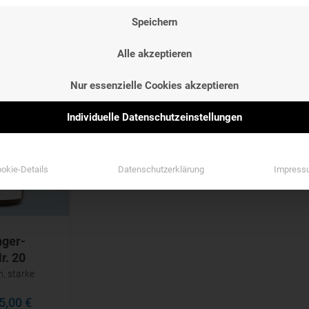
NG
ETIKETTEN
Speichern
NG
ETIKETTEN
Etiketten
Alle akzeptieren
Etiketten
Nur essenzielle Cookies akzeptieren
Individuelle Datenschutzeinstellungen
okie-Details
Datenschutzerklärung
Impress
ger-
r. 20
n, starke
5,00 €