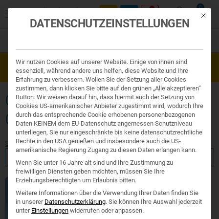
0
Mit die
DATENSCHUTZEINSTELLUNGEN
Filter
Organe & Organ Uhr
Wir nutzen Cookies auf unserer Website. Einige von ihnen sind
Westend Online-Shop: Sicher, schnell und 24/7 für Sie da!
Traditionelle Medizin
essenziell, während andere uns helfen, diese Website und Ihre
Gratisversand ab €50
Nahrungsergänzung
Erfahrung zu verbessern. Wollen Sie der Setzung aller Cookies
Kosmetik und Hygiene
zustimmen, dann klicken Sie bitte auf den grünen „Alle akzeptieren“
Ihr Apotheker
GESICHTSREINIGUNG MIT
Button. Wir weisen darauf hin, dass hiermit auch der Setzung von
Cookies US-amerikanischer Anbieter zugestimmt wird, wodurch Ihre
GOLD
durch das entsprechende Cookie erhobenen personenbezogenen
Daten KEINEM dem EU-Datenschutz angemessen Schutzniveau
unterliegen, Sie nur eingeschränkte bis keine datenschutzrechtliche
Rechte in den USA genießen und insbesondere auch die US-
Start
/ Produkte verschlagwortet mit „Gesichtsreinigung mit Gold“
amerikanische Regierung Zugang zu diesen Daten erlangen kann.
FILTER ANZEIGEN
Wenn Sie unter 16 Jahre alt sind und Ihre Zustimmung zu
freiwilligen Diensten geben möchten, müssen Sie Ihre
Erziehungsberechtigten um Erlaubnis bitten.
Weitere Informationen über die Verwendung Ihrer Daten finden Sie
in unserer
Datenschutzerklärung
.
Sie können Ihre Auswahl jederzeit
unter
Einstellungen
widerrufen oder anpassen.