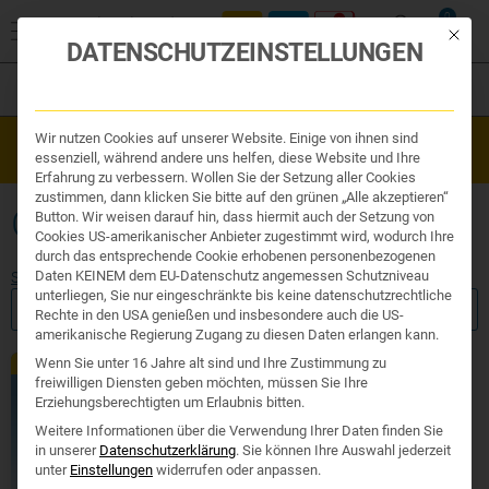
0
Mit die
DATENSCHUTZEINSTELLUNGEN
Filter
Organe & Organ Uhr
Wir nutzen Cookies auf unserer Website. Einige von ihnen sind
Westend Online-Shop: Sicher, schnell und 24/7 für Sie da!
Traditionelle Medizin
essenziell, während andere uns helfen, diese Website und Ihre
Gratisversand ab €50
Nahrungsergänzung
Erfahrung zu verbessern. Wollen Sie der Setzung aller Cookies
Kosmetik und Hygiene
zustimmen, dann klicken Sie bitte auf den grünen „Alle akzeptieren“
Ihr Apotheker
GESUNDE HAARE
Button. Wir weisen darauf hin, dass hiermit auch der Setzung von
Cookies US-amerikanischer Anbieter zugestimmt wird, wodurch Ihre
durch das entsprechende Cookie erhobenen personenbezogenen
Daten KEINEM dem EU-Datenschutz angemessen Schutzniveau
Start
/ Produkte verschlagwortet mit „gesunde Haare“
unterliegen, Sie nur eingeschränkte bis keine datenschutzrechtliche
FILTER ANZEIGEN
Rechte in den USA genießen und insbesondere auch die US-
amerikanische Regierung Zugang zu diesen Daten erlangen kann.
Wenn Sie unter 16 Jahre alt sind und Ihre Zustimmung zu
Exklusiv
freiwilligen Diensten geben möchten, müssen Sie Ihre
Erziehungsberechtigten um Erlaubnis bitten.
Weitere Informationen über die Verwendung Ihrer Daten finden Sie
in unserer
Datenschutzerklärung
.
Sie können Ihre Auswahl jederzeit
unter
Einstellungen
widerrufen oder anpassen.