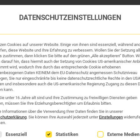
DATENSCHUTZEINSTELLUNGEN
tzen Cookies auf unserer Website. Einige von ihnen sind essenziell, während an
tik und Hygiene
Organe & Organ-Uhr
Traditi
fen, diese Website und Ihre Erfahrung zu verbessern. Wollen Sie der Setzung all
 zustimmen, dann klicken Sie bitte auf den grünen „Alle akzeptieren“ Button. Wi
 darauf hin, dass hiermit auch der Setzung von Cookies US-amerikanischer Anbi
Westend Online-Shop: Sicher, schnell und 24/7 für Sie da!
immt wird, wodurch Ihre durch das entsprechende Cookie erhobenen
enbezogenen Daten KEINEM dem EU-Datenschutz angemessen Schutzniveau
Gratisversand ab €50
iegen, Sie nur eingeschränkte bis keine datenschutzrechtliche Rechte in den US
en und insbesondere auch die US-amerikanische Regierung Zugang zu diesen 
USE
en kann.
ie unter 16 Jahre alt sind und Ihre Zustimmung zu freiwilligen Diensten geben
n, müssen Sie Ihre Erziehungsberechtigten um Erlaubnis bitten.
use“
e Informationen über die Verwendung Ihrer Daten finden Sie in unserer
chutzerklärung
.
Sie können Ihre Auswahl jederzeit unter
Einstellungen
widerruf
en.
lgt eine Liste der Service-Gruppen, für die eine Einwilligung erte
Essenziell
Statistiken
Externe Medien