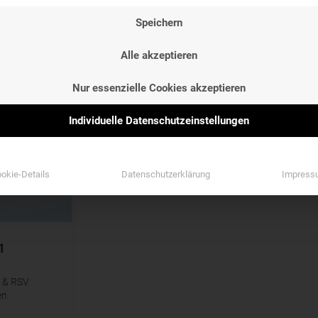
NG
Speichern
NG
Alle akzeptieren
Nur essenzielle Cookies akzeptieren
Individuelle Datenschutzeinstellungen
okie-Details
Datenschutzerklärung
Impress
1
e & RSV
en