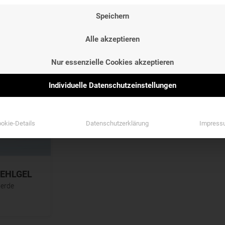
NG
ETIKETTEN
Speichern
NG
ETIKETTEN
Etiketten
Alle akzeptieren
Etiketten
Nur essenzielle Cookies akzeptieren
Individuelle Datenschutzeinstellungen
okie-Details
Datenschutzerklärung
Impress
UEHLGEL
nerde