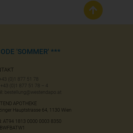
ODE 'SOMMER' ***
NTAKT
+43 (0)1 877 51 78
:
+43 (0)1 877 51 78 – 4
l:
bestellung@westendapo.at
TEND APOTHEKE
zinger Hauptstrasse 64, 1130 Wien
N: AT94 1813 0000 0003 8350
: BWFBATW1