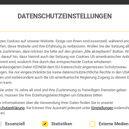
DATENSCHUTZEINSTELLUNGEN
tzen Cookies auf unserer Website. Einige von ihnen sind essenziell, während an
tik und Hygiene
Organe & Organ-Uhr
Traditi
fen, diese Website und Ihre Erfahrung zu verbessern. Wollen Sie der Setzung all
 zustimmen, dann klicken Sie bitte auf den grünen „Alle akzeptieren“ Button. Wi
 darauf hin, dass hiermit auch der Setzung von Cookies US-amerikanischer Anbi
Westend Online-Shop: Sicher, schnell und 24/7 für Sie da!
immt wird, wodurch Ihre durch das entsprechende Cookie erhobenen
Gratisversand ab €50
enbezogenen Daten KEINEM dem EU-Datenschutz angemessen Schutzniveau
iegen, Sie nur eingeschränkte bis keine datenschutzrechtliche Rechte in den US
en und insbesondere auch die US-amerikanische Regierung Zugang zu diesen 
NACH SONNENBRAND
en kann.
ie unter 16 Jahre alt sind und Ihre Zustimmung zu freiwilligen Diensten geben
n, müssen Sie Ihre Erziehungsberechtigten um Erlaubnis bitten.
nach Sonnenbrand“
e Informationen über die Verwendung Ihrer Daten finden Sie in unserer
chutzerklärung
.
Sie können Ihre Auswahl jederzeit unter
Einstellungen
widerruf
en.
lgt eine Liste der Service-Gruppen, für die eine Einwilligung erte
Essenziell
Statistiken
Externe Medien