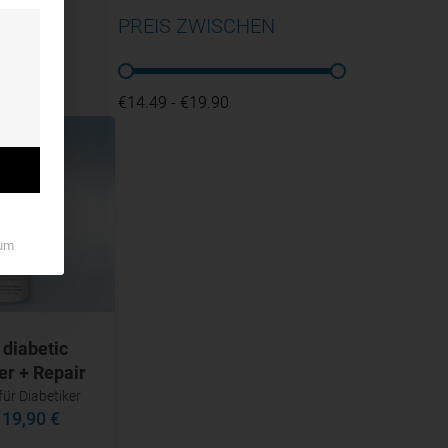
PREIS ZWISCHEN
PREIS ZWISCHEN
€14.49 - €19.90
um
 diabetic
er + Repair
ür Diabetiker
–
19,90 €