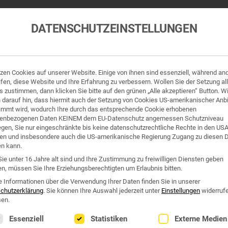
DATENSCHUTZEINSTELLUNGEN
tzen Cookies auf unserer Website. Einige von ihnen sind essenziell, während an
tik und Hygiene
Organe & Organ-Uhr
Traditi
fen, diese Website und Ihre Erfahrung zu verbessern. Wollen Sie der Setzung all
 zustimmen, dann klicken Sie bitte auf den grünen „Alle akzeptieren“ Button. Wi
 darauf hin, dass hiermit auch der Setzung von Cookies US-amerikanischer Anbi
Westend Online-Shop: Sicher, schnell und 24/7 für Sie da!
immt wird, wodurch Ihre durch das entsprechende Cookie erhobenen
Gratisversand ab €50
enbezogenen Daten KEINEM dem EU-Datenschutz angemessen Schutzniveau
iegen, Sie nur eingeschränkte bis keine datenschutzrechtliche Rechte in den US
en und insbesondere auch die US-amerikanische Regierung Zugang zu diesen 
IABETIKER
en kann.
ie unter 16 Jahre alt sind und Ihre Zustimmung zu freiwilligen Diensten geben
n, müssen Sie Ihre Erziehungsberechtigten um Erlaubnis bitten.
betiker“
e Informationen über die Verwendung Ihrer Daten finden Sie in unserer
chutzerklärung
.
Sie können Ihre Auswahl jederzeit unter
Einstellungen
widerruf
en.
lgt eine Liste der Service-Gruppen, für die eine Einwilligung erte
Essenziell
Statistiken
Externe Medien