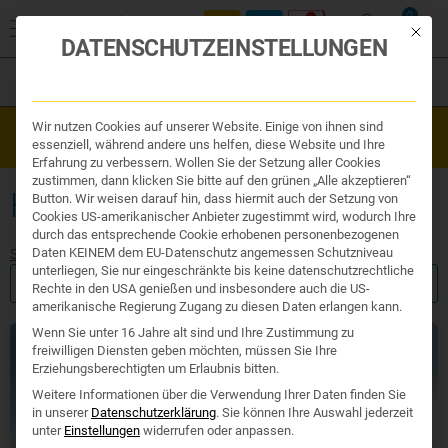
0
Mit die
DATENSCHUTZEINSTELLUNGEN
Filter
Organe & Organ Uhr
Wir nutzen Cookies auf unserer Website. Einige von ihnen sind
Westend Online-Shop: Sicher, schnell und 24/7 für Sie da!
Traditionelle Medizin
essenziell, während andere uns helfen, diese Website und Ihre
Gratisversand ab €50
Nahrungsergänzung
Erfahrung zu verbessern. Wollen Sie der Setzung aller Cookies
Kosmetik und Hygiene
zustimmen, dann klicken Sie bitte auf den grünen „Alle akzeptieren“
Ihr Apotheker
HITZE
Button. Wir weisen darauf hin, dass hiermit auch der Setzung von
Cookies US-amerikanischer Anbieter zugestimmt wird, wodurch Ihre
durch das entsprechende Cookie erhobenen personenbezogenen
Daten KEINEM dem EU-Datenschutz angemessen Schutzniveau
Start
/ Produkte verschlagwortet mit „Hitze“
unterliegen, Sie nur eingeschränkte bis keine datenschutzrechtliche
FILTER ANZEIGEN
Rechte in den USA genießen und insbesondere auch die US-
amerikanische Regierung Zugang zu diesen Daten erlangen kann.
Wenn Sie unter 16 Jahre alt sind und Ihre Zustimmung zu
TCM
freiwilligen Diensten geben möchten, müssen Sie Ihre
Erziehungsberechtigten um Erlaubnis bitten.
Weitere Informationen über die Verwendung Ihrer Daten finden Sie
in unserer
Datenschutzerklärung
.
Sie können Ihre Auswahl jederzeit
unter
Einstellungen
widerrufen oder anpassen.