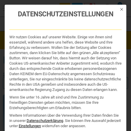
0
Mit die
DATENSCHUTZEINSTELLUNGEN
Filter
Organe & Organ Uhr
Wir nutzen Cookies auf unserer Website. Einige von ihnen sind
Westend Online-Shop: Sicher, schnell und 24/7 für Sie da!
Traditionelle Medizin
essenziell, während andere uns helfen, diese Website und Ihre
Gratisversand ab €50
Nahrungsergänzung
Erfahrung zu verbessern. Wollen Sie der Setzung aller Cookies
Kosmetik und Hygiene
zustimmen, dann klicken Sie bitte auf den grünen „Alle akzeptieren“
Ihr Apotheker
HORNHAUT ENTFERNEN
Button. Wir weisen darauf hin, dass hiermit auch der Setzung von
Cookies US-amerikanischer Anbieter zugestimmt wird, wodurch Ihre
durch das entsprechende Cookie erhobenen personenbezogenen
Daten KEINEM dem EU-Datenschutz angemessen Schutzniveau
Start
/ Produkte verschlagwortet mit „hornhaut entfernen“
unterliegen, Sie nur eingeschränkte bis keine datenschutzrechtliche
FILTER ANZEIGEN
Rechte in den USA genießen und insbesondere auch die US-
amerikanische Regierung Zugang zu diesen Daten erlangen kann.
Wenn Sie unter 16 Jahre alt sind und Ihre Zustimmung zu
freiwilligen Diensten geben möchten, müssen Sie Ihre
Erziehungsberechtigten um Erlaubnis bitten.
Weitere Informationen über die Verwendung Ihrer Daten finden Sie
in unserer
Datenschutzerklärung
.
Sie können Ihre Auswahl jederzeit
unter
Einstellungen
widerrufen oder anpassen.