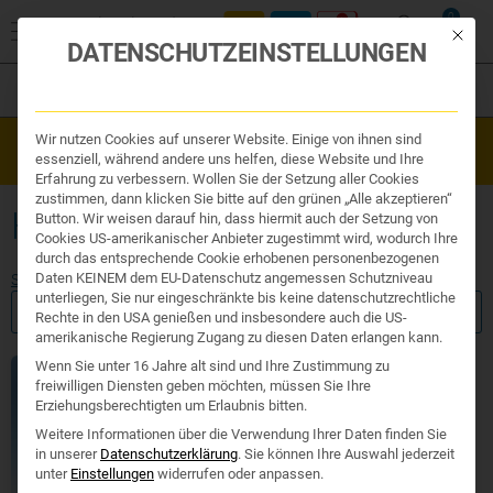
0
Mit die
DATENSCHUTZEINSTELLUNGEN
Filter
Organe & Organ Uhr
Wir nutzen Cookies auf unserer Website. Einige von ihnen sind
Westend Online-Shop: Sicher, schnell und 24/7 für Sie da!
Traditionelle Medizin
essenziell, während andere uns helfen, diese Website und Ihre
Gratisversand ab €50
Nahrungsergänzung
Erfahrung zu verbessern. Wollen Sie der Setzung aller Cookies
Kosmetik und Hygiene
zustimmen, dann klicken Sie bitte auf den grünen „Alle akzeptieren“
Ihr Apotheker
HYDRATISIEREND
Button. Wir weisen darauf hin, dass hiermit auch der Setzung von
Cookies US-amerikanischer Anbieter zugestimmt wird, wodurch Ihre
durch das entsprechende Cookie erhobenen personenbezogenen
Daten KEINEM dem EU-Datenschutz angemessen Schutzniveau
Start
/ Produkte verschlagwortet mit „hydratisierend“
unterliegen, Sie nur eingeschränkte bis keine datenschutzrechtliche
FILTER ANZEIGEN
Rechte in den USA genießen und insbesondere auch die US-
amerikanische Regierung Zugang zu diesen Daten erlangen kann.
Wenn Sie unter 16 Jahre alt sind und Ihre Zustimmung zu
freiwilligen Diensten geben möchten, müssen Sie Ihre
Erziehungsberechtigten um Erlaubnis bitten.
Weitere Informationen über die Verwendung Ihrer Daten finden Sie
in unserer
Datenschutzerklärung
.
Sie können Ihre Auswahl jederzeit
unter
Einstellungen
widerrufen oder anpassen.