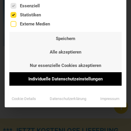
Es folgt eine Liste der Service-Gruppen, für die eine Einwil
Essenziell
Statistiken
Externe Medien
Speichern
Alle akzeptieren
Westend Probiotic
13 Kapseln
Nur essenzielle Cookies akzeptieren
6 Mrd. Kulturen für den
Darm
Individuelle Datenschutzeinstellungen
19,90 €
Cookie-Details
Datenschutzerklärung
Impressum
*** JETZT KOSTENLOSE LIEFERUNG