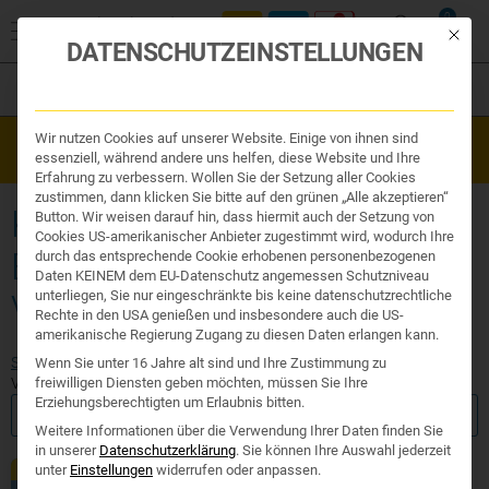
0
Mit die
DATENSCHUTZEINSTELLUNGEN
Filter
Organe & Organ Uhr
Wir nutzen Cookies auf unserer Website. Einige von ihnen sind
Westend Online-Shop: Sicher, schnell und 24/7 für Sie da!
Traditionelle Medizin
essenziell, während andere uns helfen, diese Website und Ihre
Gratisversand ab €50
Nahrungsergänzung
Erfahrung zu verbessern. Wollen Sie der Setzung aller Cookies
Kosmetik und Hygiene
zustimmen, dann klicken Sie bitte auf den grünen „Alle akzeptieren“
Ihr Apotheker
KAPSELN GEGEN
Button. Wir weisen darauf hin, dass hiermit auch der Setzung von
Cookies US-amerikanischer Anbieter zugestimmt wird, wodurch Ihre
BLÄHUNGEN UND
durch das entsprechende Cookie erhobenen personenbezogenen
Daten KEINEM dem EU-Datenschutz angemessen Schutzniveau
unterliegen, Sie nur eingeschränkte bis keine datenschutzrechtliche
VÖLLEGEFÜHL
Rechte in den USA genießen und insbesondere auch die US-
amerikanische Regierung Zugang zu diesen Daten erlangen kann.
Start
/ Produkte verschlagwortet mit „Kapseln gegen Blähungen und
Wenn Sie unter 16 Jahre alt sind und Ihre Zustimmung zu
Völlegefühl“
freiwilligen Diensten geben möchten, müssen Sie Ihre
Erziehungsberechtigten um Erlaubnis bitten.
FILTER ANZEIGEN
Weitere Informationen über die Verwendung Ihrer Daten finden Sie
in unserer
Datenschutzerklärung
.
Sie können Ihre Auswahl jederzeit
Exklusiv
unter
Einstellungen
widerrufen oder anpassen.