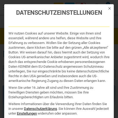
0
Mit die
DATENSCHUTZEINSTELLUNGEN
Filter
Organe & Organ Uhr
Wir nutzen Cookies auf unserer Website. Einige von ihnen sind
Westend Online-Shop: Sicher, schnell und 24/7 für Sie da!
Traditionelle Medizin
essenziell, während andere uns helfen, diese Website und Ihre
Gratisversand ab €50
Nahrungsergänzung
Erfahrung zu verbessern. Wollen Sie der Setzung aller Cookies
Kosmetik und Hygiene
zustimmen, dann klicken Sie bitte auf den grünen „Alle akzeptieren“
Ihr Apotheker
MAGENKRÄMPFE
Button. Wir weisen darauf hin, dass hiermit auch der Setzung von
Cookies US-amerikanischer Anbieter zugestimmt wird, wodurch Ihre
durch das entsprechende Cookie erhobenen personenbezogenen
Daten KEINEM dem EU-Datenschutz angemessen Schutzniveau
Start
/ Produkte verschlagwortet mit „Magenkrämpfe“
unterliegen, Sie nur eingeschränkte bis keine datenschutzrechtliche
FILTER ANZEIGEN
Rechte in den USA genießen und insbesondere auch die US-
amerikanische Regierung Zugang zu diesen Daten erlangen kann.
Wenn Sie unter 16 Jahre alt sind und Ihre Zustimmung zu
freiwilligen Diensten geben möchten, müssen Sie Ihre
Erziehungsberechtigten um Erlaubnis bitten.
Weitere Informationen über die Verwendung Ihrer Daten finden Sie
in unserer
Datenschutzerklärung
.
Sie können Ihre Auswahl jederzeit
unter
Einstellungen
widerrufen oder anpassen.