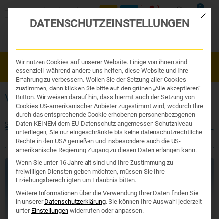
0
Mit die
DATENSCHUTZEINSTELLUNGEN
Filter
Organe & Organ Uhr
Wir nutzen Cookies auf unserer Website. Einige von ihnen sind
Westend Online-Shop: Sicher, schnell und 24/7 für Sie da!
Traditionelle Medizin
essenziell, während andere uns helfen, diese Website und Ihre
Gratisversand ab €50
Nahrungsergänzung
Erfahrung zu verbessern. Wollen Sie der Setzung aller Cookies
Kosmetik und Hygiene
zustimmen, dann klicken Sie bitte auf den grünen „Alle akzeptieren“
Ihr Apotheker
VITAMIN B9
Button. Wir weisen darauf hin, dass hiermit auch der Setzung von
Cookies US-amerikanischer Anbieter zugestimmt wird, wodurch Ihre
durch das entsprechende Cookie erhobenen personenbezogenen
Daten KEINEM dem EU-Datenschutz angemessen Schutzniveau
Start
/ Produkte verschlagwortet mit „Vitamin B9“
unterliegen, Sie nur eingeschränkte bis keine datenschutzrechtliche
FILTER ANZEIGEN
Rechte in den USA genießen und insbesondere auch die US-
amerikanische Regierung Zugang zu diesen Daten erlangen kann.
Wenn Sie unter 16 Jahre alt sind und Ihre Zustimmung zu
freiwilligen Diensten geben möchten, müssen Sie Ihre
Erziehungsberechtigten um Erlaubnis bitten.
Weitere Informationen über die Verwendung Ihrer Daten finden Sie
in unserer
Datenschutzerklärung
.
Sie können Ihre Auswahl jederzeit
unter
Einstellungen
widerrufen oder anpassen.