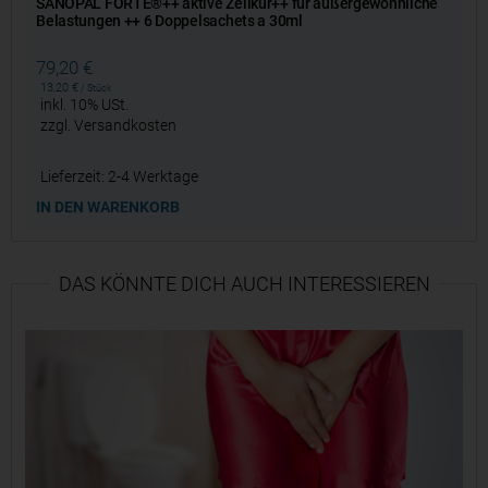
SANOPAL FORTE®++ aktive Zellkur++ für außergewöhnliche
Belastungen ++ 6 Doppelsachets a 30ml
79,20
€
13,20
€
/
Stück
inkl. 10% USt.
zzgl.
Versandkosten
Lieferzeit:
2-4 Werktage
IN DEN WARENKORB
DAS KÖNNTE DICH AUCH INTERESSIEREN