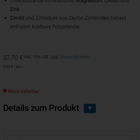
Unterstützende Mineralstoffe:
Magnesium
,
Chrom
und
Zink
Zimtöl
und Zimtsäure aus Ceylon-Zimtrinden-Extrakt
enthalten kostbare Polyphenole
37,70
€
inkl. 10% USt.
zzgl.
Versandkosten
0,63
€
/
Stück
Nicht lieferbar
Details zum Produkt
▼