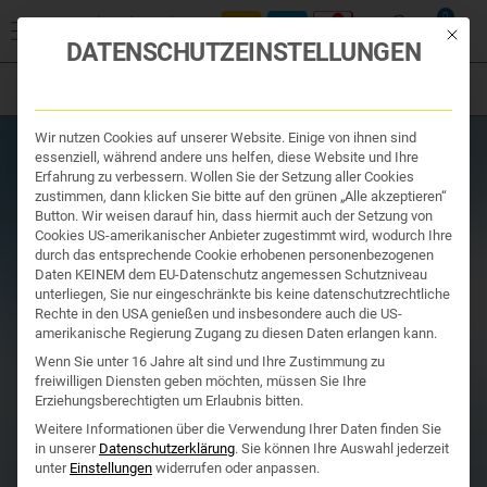
Start
/
Produktsuche
/
Ihr Apotheker
/ BLUTZUCKER TRIKOMPLEX
0
++ Pleurotus, Maitake und Zimt
Mit die
DATENSCHUTZEINSTELLUNGEN
Filter
Organe & Organ Uhr
Wir nutzen Cookies auf unserer Website. Einige von ihnen sind
Traditionelle Medizin
essenziell, während andere uns helfen, diese Website und Ihre
Nahrungsergänzung
Erfahrung zu verbessern. Wollen Sie der Setzung aller Cookies
Kosmetik und Hygiene
zustimmen, dann klicken Sie bitte auf den grünen „Alle akzeptieren“
Ihr Apotheker
Button. Wir weisen darauf hin, dass hiermit auch der Setzung von
Cookies US-amerikanischer Anbieter zugestimmt wird, wodurch Ihre
durch das entsprechende Cookie erhobenen personenbezogenen
Daten KEINEM dem EU-Datenschutz angemessen Schutzniveau
unterliegen, Sie nur eingeschränkte bis keine datenschutzrechtliche
Rechte in den USA genießen und insbesondere auch die US-
amerikanische Regierung Zugang zu diesen Daten erlangen kann.
Wenn Sie unter 16 Jahre alt sind und Ihre Zustimmung zu
freiwilligen Diensten geben möchten, müssen Sie Ihre
Erziehungsberechtigten um Erlaubnis bitten.
Weitere Informationen über die Verwendung Ihrer Daten finden Sie
in unserer
Datenschutzerklärung
.
Sie können Ihre Auswahl jederzeit
unter
Einstellungen
widerrufen oder anpassen.