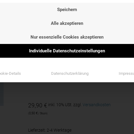
KAPSELN
Speichern
Alle akzeptieren
VORTEILE
Nur essenzielle Cookies akzeptieren
gute Verträglichkeit
– für die
Daueranwendung
Individuelle Datenschutzeinstellungen
unterstützt andere
Behandlungen bei Leberbes
natürliches Detox
für die Leber
okie-Details
Datenschutzerklärung
Impress
pflanzliches Arzneimittel –
hochdosierte Extrak
29,90
€
inkl. 10% USt.
zzgl.
Versandkosten
0,50
€
/
Stück
Lieferzeit:
2-4 Werktage