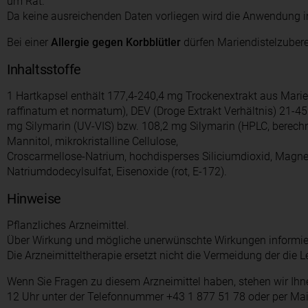
um Rat.
Da keine ausreichenden Daten vorliegen wird die Anwendung in
Bei einer
Allergie gegen Korbblütler
dürfen Mariendistelzuber
Inhaltsstoffe
1 Hartkapsel enthält 177,4-240,4 mg Trockenextrakt aus Marie
raffinatum et normatum), DEV (Droge Extrakt Verhältnis) 21-4
mg Silymarin (UV-VIS) bzw. 108,2 mg Silymarin (HPLC, berechnet
Mannitol, mikrokristalline Cellulose,
Croscarmellose-Natrium, hochdisperses Siliciumdioxid, Magnes
Natriumdodecylsulfat, Eisenoxide (rot, E-172).
Hinweise
Pflanzliches Arzneimittel.
Über Wirkung und mögliche unerwünschte Wirkungen informier
Die Arzneimitteltherapie ersetzt nicht die Vermeidung der die
Wenn Sie Fragen zu diesem Arzneimittel haben, stehen wir Ih
12 Uhr unter der Telefonnummer +43 1 877 51 78 oder per Ma