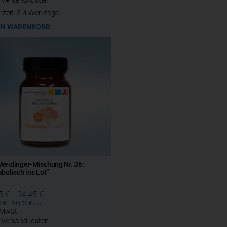
.
Versandkosten
rzeit:
2-4 Werktage
EN WARENKORB
eidinger-Mischung Nr. 36:
bolisch ins Lot“
45
€
34,45
€
–
50
€
344,50
€
–
/
kg
. MwSt.
.
Versandkosten