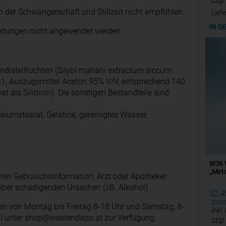
zzgl
 der Schwangerschaft und Stillzeit nicht empfohlen.
Liefe
IN D
eitungen nicht angewendet werden.
ndistelfrüchten (Silybi mariani extractum siccum
5:1, Auszugsmittel Aceton 95% V/V, entsprechend 140
 als Silibinin). Die sonstigen Bestandteile sind:
iumstearat, Gelatine, gereinigtes Wasser,
W36 W
„Meta
en Gebrauchsinformation, Arzt oder Apotheker.
 Leber schädigenden Ursachen (zB. Alkohol)
32,
324,
nen von Montag bis Freitag 8-18 Uhr und Samstag, 8-
inkl
il unter shop@westendapo.at zur Verfügung.
zzgl