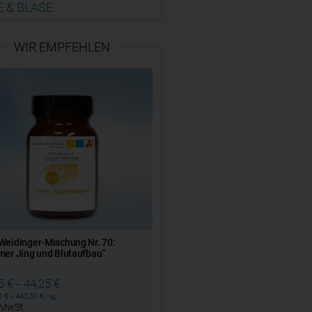
E & BLASE
WIR EMPFEHLEN
eidinger-Mischung Nr. 70:
er Jing und Blutaufbau”
25
€
44,25
€
–
50
€
442,50
€
–
/
kg
. MwSt.