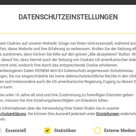
DATENSCHUTZEINSTELLUNGEN
tzen Cookies auf unserer Website. Einige von ihnen sind essenziell, während an
fen, diese Website und Ihre Erfahrung zu verbessern. Wollen Sie der Setzung all
 zustimmen, dann klicken Sie bitte auf den grünen „Alle akzeptieren“ Button. Wi
 darauf hin, dass hiermit auch der Setzung von Cookies US-amerikanischer Anbi
immt wird, wodurch Ihre durch das entsprechende Cookie erhobenen
enbezogenen Daten KEINEM dem EU-Datenschutz angemessen Schutzniveau
iegen, Sie nur eingeschränkte bis keine datenschutzrechtliche Rechte in den US
en und insbesondere auch die US-amerikanische Regierung Zugang zu diesen 
en kann.
tik und Hygiene
Organe & Organ-Uhr
Traditi
ie unter 16 Jahre alt sind und Ihre Zustimmung zu freiwilligen Diensten geben
n, müssen Sie Ihre Erziehungsberechtigten um Erlaubnis bitten.
EL 140MG ++ 60 KAPSELN
e Informationen über die Verwendung Ihrer Daten finden Sie in unserer
chutzerklärung
.
Sie können Ihre Auswahl jederzeit unter
Einstellungen
widerruf
en.
DR.BÖHM® MARIENDISTEL
lgt eine Liste der Service-Gruppen, für die eine Einwilligung erte
Essenziell
Statistiken
Externe Medien