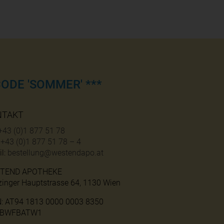
ODE 'SOMMER' ***
NTAKT
+43 (0)1 877 51 78
:
+43 (0)1 877 51 78 – 4
l:
bestellung@westendapo.at
TEND APOTHEKE
zinger Hauptstrasse 64, 1130 Wien
N: AT94 1813 0000 0003 8350
: BWFBATW1