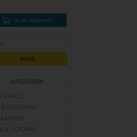
In den Warenkorb
SUCHE
KATEGORIEN
R & GALLE
 & DÜNN­DARM
 & MAGEN
E & DICK­DARM