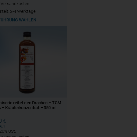
.
Versandkosten
rzeit:
2-4 Werktage
FÜHRUNG WÄHLEN
aiserin reitet den Drachen – TCM
 – Kräuterkonzentrat – 350 ml
80
€
€
/
l
 20% USt.