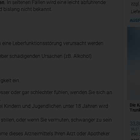
en
. In seltenen Fällen wird eine leicht abführende
zzgl
 bislang nicht bekannt.
Liefe
AUS
 eine Leberfunktionsstörung verursacht werden
 Leber schädigenden Ursachen (zB. Alkohol)
gkeit ein.
ser oder gar schlechter fühlen, wenden Sie sich an
.
Die K
 Kindern und Jugendlichen unter 18 Jahren wird
Trunk
stillen, oder wenn Sie vermuten, schwanger zu sein
33,
96,57
me dieses Arzneimittels Ihren Arzt oder Apotheker
inkl.