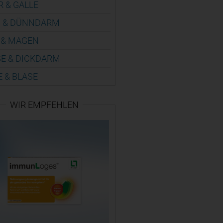
R & GALLE
 & DÜNN­DARM
 & MAGEN
E & DICK­DARM
E & BLASE
WIR EMPFEHLEN