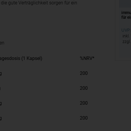
ie gute Verträglichkeit sorgen für ein
immu
für 
UVP:
inkl.
zzgl
ren
agesdosis (1 Kapsel)
%NRV*
g
200
g
200
g
200
g
200