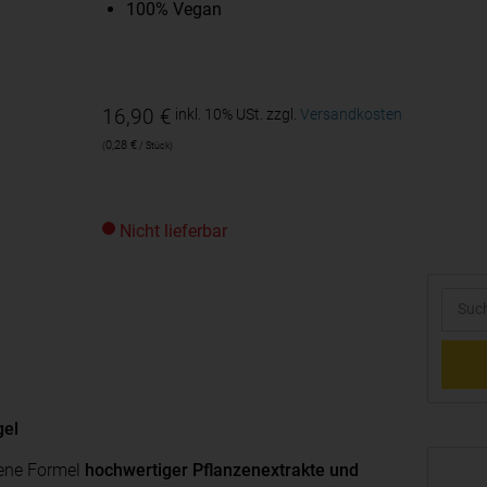
100% Vegan
16,90
€
inkl. 10% USt.
zzgl.
Versandkosten
0,28
€
/
Stück
Nicht lieferbar
gel
hene Formel
hochwertiger Pflanzenextrakte und