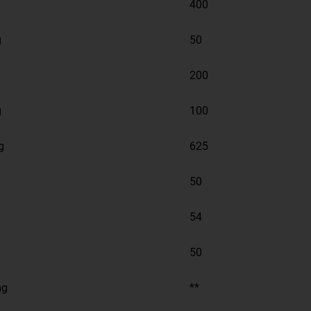
400
g
50
200
g
100
g
625
50
54
50
mg
**