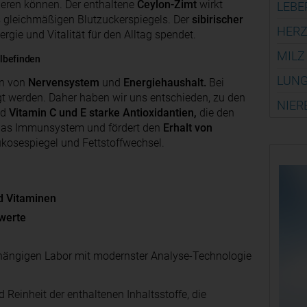
lieren können. Der enthaltene
Ceylon-Zimt
wirkt
LEBE
s gleichmäßigen Blutzuckerspiegels. Der
sibirischer
HERZ
nergie und Vitalität für den Alltag spendet.
MILZ
lbefinden
LUNG
on von
Nervensystem
und
Energiehaushalt.
Bei
gt werden. Daher haben wir uns entschieden, zu den
NIER
nd
Vitamin C und E starke Antioxidantien,
die den
 das Immunsystem und fördert den
Erhalt von
ukosespiegel und Fettstoffwechsel.
d Vitaminen
werte
ängigen Labor mit modernster Analyse-Technologie
 Reinheit der enthaltenen Inhaltsstoffe, die