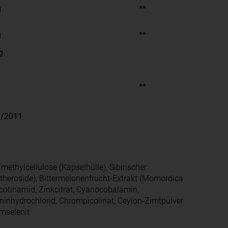
g
**
g
**
g
**
9/2011
thylcellulose (Kapselhülle), Sibirischer
theroside), Bittermelonenfrucht-Extrakt (Momordica
icotinamid, Zinkcitrat, Cyanocobalamin,
minhydrochlorid, Chrompicolinat, Ceylon-Zimtpulver
mselenit