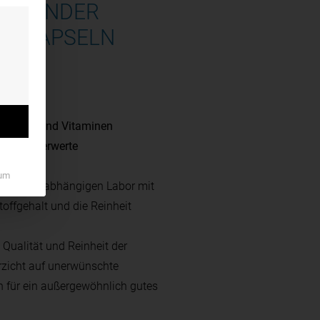
 GESUNDER
60 KAPSELN
trakten und Vitaminen
Blutzuckerwerte
um
einem unabhängigen Labor mit
offgehalt und die Reinheit
Qualität und Reinheit der
erzicht auf unerwünschte
en für ein außergewöhnlich gutes