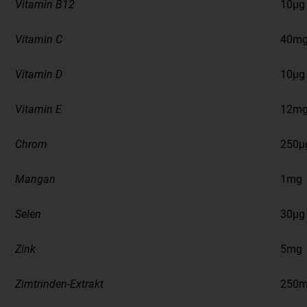
Vitamin B12
10µg
Vitamin C
40m
Vitamin D
10µg
Vitamin E
12m
Chrom
250µ
Mangan
1mg
Selen
30µg
Zink
5mg
Zimtrinden-Extrakt
250