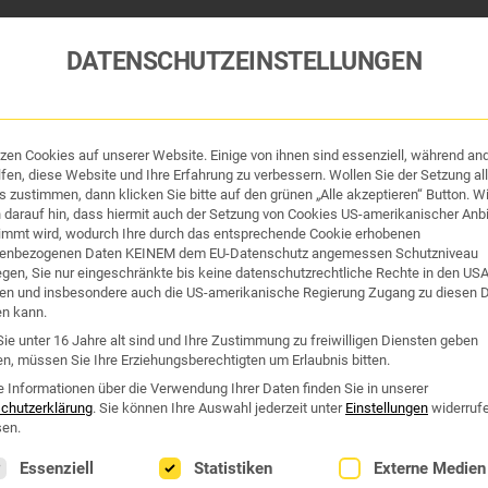
DATENSCHUTZEINSTELLUNGEN
tzen Cookies auf unserer Website. Einige von ihnen sind essenziell, während an
fen, diese Website und Ihre Erfahrung zu verbessern. Wollen Sie der Setzung all
 zustimmen, dann klicken Sie bitte auf den grünen „Alle akzeptieren“ Button. Wi
 darauf hin, dass hiermit auch der Setzung von Cookies US-amerikanischer Anbi
immt wird, wodurch Ihre durch das entsprechende Cookie erhobenen
enbezogenen Daten KEINEM dem EU-Datenschutz angemessen Schutzniveau
iegen, Sie nur eingeschränkte bis keine datenschutzrechtliche Rechte in den US
en und insbesondere auch die US-amerikanische Regierung Zugang zu diesen 
en kann.
ie unter 16 Jahre alt sind und Ihre Zustimmung zu freiwilligen Diensten geben
n, müssen Sie Ihre Erziehungsberechtigten um Erlaubnis bitten.
tik und Hygiene
Organe & Organ-Uhr
Traditi
e Informationen über die Verwendung Ihrer Daten finden Sie in unserer
chutzerklärung
.
Sie können Ihre Auswahl jederzeit unter
Einstellungen
widerruf
esunder Blutzuckerspiegel ++ 60 Kapseln
en.
lgt eine Liste der Service-Gruppen, für die eine Einwilligung erte
Essenziell
Statistiken
Externe Medien