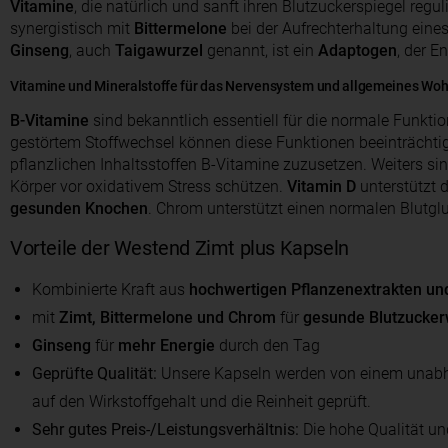
Vitamine
, die natürlich und sanft ihren Blutzuckerspiegel regu
synergistisch mit
Bittermelone
bei der Aufrechterhaltung eine
Ginseng
, auch
Taigawurzel
genannt, ist ein
Adaptogen
, der E
Vitamine und Mineralstoffe für das Nervensystem und allgemeines Woh
B-Vitamine
sind bekanntlich essentiell für die normale Funkti
gestörtem Stoffwechsel können diese Funktionen beeinträchti
pflanzlichen Inhaltsstoffen B-Vitamine zuzusetzen. Weiters si
Körper vor oxidativem Stress schützen.
Vitamin D
unterstützt
gesunden Knochen
. Chrom unterstützt einen normalen Blutgl
Vorteile der Westend Zimt plus Kapseln
Kombinierte Kraft aus
hochwertigen Pflanzenextrakten un
mit
Zimt, Bittermelone und Chrom
für
gesunde Blutzucker
Ginseng
für
mehr Energie
durch den Tag
Geprüfte Qualität:
Unsere Kapseln werden von einem unabh
auf den Wirkstoffgehalt und die Reinheit geprüft.
Sehr gutes Preis-/Leistungsverhältnis:
Die hohe Qualität und