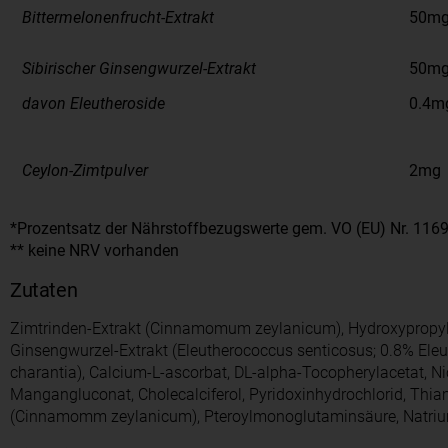
Bittermelonenfrucht-Extrakt
50m
Sibirischer Ginsengwurzel-Extrakt
50m
davon Eleutheroside
0.4m
Ceylon-Zimtpulver
2mg
*Prozentsatz der Nährstoffbezugswerte gem. VO (EU) Nr. 116
** keine NRV vorhanden
Zutaten
Zimtrinden-Extrakt (Cinnamomum zeylanicum), Hydroxypropylme
Ginsengwurzel-Extrakt (Eleutherococcus senticosus; 0.8% Eleu
charantia), Calcium-L-ascorbat, DL-alpha-Tocopherylacetat, N
Mangangluconat, Cholecalciferol, Pyridoxinhydrochlorid, Thia
(Cinnamomm zeylanicum), Pteroylmonoglutaminsäure, Natriu