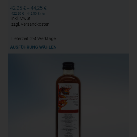
42,25
€
44,25
€
–
422,50
€
442,50
€
–
/
kg
inkl. MwSt.
zzgl.
Versandkosten
Lieferzeit:
2-4 Werktage
AUSFÜHRUNG WÄHLEN