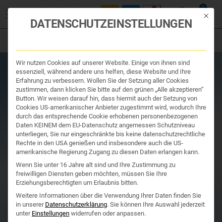
Start
/
Kosmetik
/
TCM Kosmetik
/
Pflege
/ MASTER LIN EYE CREAM
0
GOLD & GOJI 15 ml
Mit die
DATENSCHUTZEINSTELLUNGEN
Filter
Organe & Organ Uhr
Wir nutzen Cookies auf unserer Website. Einige von ihnen sind
Traditionelle Medizin
essenziell, während andere uns helfen, diese Website und Ihre
Nahrungsergänzung
Erfahrung zu verbessern. Wollen Sie der Setzung aller Cookies
Kosmetik und Hygiene
zustimmen, dann klicken Sie bitte auf den grünen „Alle akzeptieren“
Ihr Apotheker
Button. Wir weisen darauf hin, dass hiermit auch der Setzung von
Cookies US-amerikanischer Anbieter zugestimmt wird, wodurch Ihre
durch das entsprechende Cookie erhobenen personenbezogenen
Daten KEINEM dem EU-Datenschutz angemessen Schutzniveau
unterliegen, Sie nur eingeschränkte bis keine datenschutzrechtliche
Rechte in den USA genießen und insbesondere auch die US-
amerikanische Regierung Zugang zu diesen Daten erlangen kann.
Wenn Sie unter 16 Jahre alt sind und Ihre Zustimmung zu
freiwilligen Diensten geben möchten, müssen Sie Ihre
Erziehungsberechtigten um Erlaubnis bitten.
Weitere Informationen über die Verwendung Ihrer Daten finden Sie
in unserer
Datenschutzerklärung
.
Sie können Ihre Auswahl jederzeit
unter
Einstellungen
widerrufen oder anpassen.