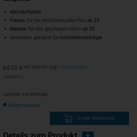
alle Hauttypen
Frauen
: für die selbstbewusste Frau
ab 25
Männer
: für den gepflegten Mann
ab 35
besonders geeignet für
Kontaktlinsen­träger
64,00
€
inkl. 20% USt.
zzgl.
Versandkosten
4.266,67
€
/
l
Lieferzeit:
2-4 Werktage
Sofort lieferbar
In den Warenkorb
Details zum Produkt
▼