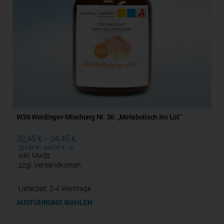
W36 Weidinger-Mischung Nr. 36: „Metabolisch ins Lot“
32,45
€
34,45
€
–
324,50
€
344,50
€
–
/
kg
inkl. MwSt.
zzgl.
Versandkosten
Lieferzeit:
2-4 Werktage
AUSFÜHRUNG WÄHLEN