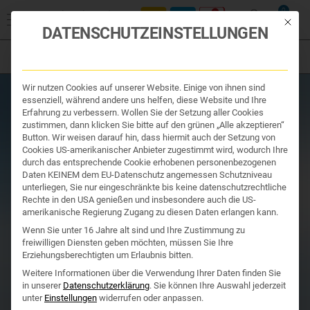
Start
/
Produktsuche
/
Ihr Apotheker
/ NERADIN® Tabletten 40
0
Stück++ Homöopathische Arzneispezialität
Mit die
DATENSCHUTZEINSTELLUNGEN
Filter
Organe & Organ Uhr
Wir nutzen Cookies auf unserer Website. Einige von ihnen sind
Traditionelle Medizin
essenziell, während andere uns helfen, diese Website und Ihre
Nahrungsergänzung
Erfahrung zu verbessern. Wollen Sie der Setzung aller Cookies
Kosmetik und Hygiene
zustimmen, dann klicken Sie bitte auf den grünen „Alle akzeptieren“
Ihr Apotheker
Button. Wir weisen darauf hin, dass hiermit auch der Setzung von
Cookies US-amerikanischer Anbieter zugestimmt wird, wodurch Ihre
durch das entsprechende Cookie erhobenen personenbezogenen
Daten KEINEM dem EU-Datenschutz angemessen Schutzniveau
unterliegen, Sie nur eingeschränkte bis keine datenschutzrechtliche
Rechte in den USA genießen und insbesondere auch die US-
amerikanische Regierung Zugang zu diesen Daten erlangen kann.
Wenn Sie unter 16 Jahre alt sind und Ihre Zustimmung zu
freiwilligen Diensten geben möchten, müssen Sie Ihre
Erziehungsberechtigten um Erlaubnis bitten.
Weitere Informationen über die Verwendung Ihrer Daten finden Sie
in unserer
Datenschutzerklärung
.
Sie können Ihre Auswahl jederzeit
unter
Einstellungen
widerrufen oder anpassen.