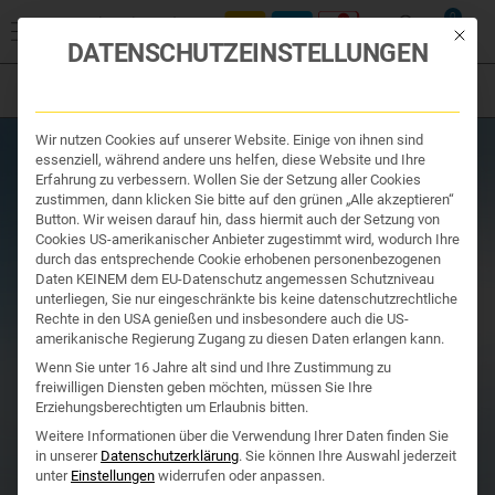
Start
/
Produktsuche
/
Ihr Apotheker
/ STREPSILS LTBL 8,75MG
0
ORANGE
Mit die
DATENSCHUTZEINSTELLUNGEN
Filter
Organe & Organ Uhr
Wir nutzen Cookies auf unserer Website. Einige von ihnen sind
Traditionelle Medizin
essenziell, während andere uns helfen, diese Website und Ihre
Nahrungsergänzung
Erfahrung zu verbessern. Wollen Sie der Setzung aller Cookies
Kosmetik und Hygiene
zustimmen, dann klicken Sie bitte auf den grünen „Alle akzeptieren“
Ihr Apotheker
Button. Wir weisen darauf hin, dass hiermit auch der Setzung von
Cookies US-amerikanischer Anbieter zugestimmt wird, wodurch Ihre
durch das entsprechende Cookie erhobenen personenbezogenen
Daten KEINEM dem EU-Datenschutz angemessen Schutzniveau
unterliegen, Sie nur eingeschränkte bis keine datenschutzrechtliche
Rechte in den USA genießen und insbesondere auch die US-
amerikanische Regierung Zugang zu diesen Daten erlangen kann.
Wenn Sie unter 16 Jahre alt sind und Ihre Zustimmung zu
freiwilligen Diensten geben möchten, müssen Sie Ihre
Erziehungsberechtigten um Erlaubnis bitten.
Weitere Informationen über die Verwendung Ihrer Daten finden Sie
in unserer
Datenschutzerklärung
.
Sie können Ihre Auswahl jederzeit
unter
Einstellungen
widerrufen oder anpassen.