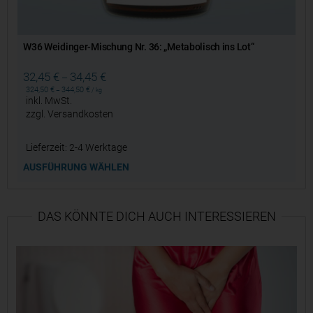
W36 Weidinger-Mischung Nr. 36: „Metabolisch ins Lot“
32,45
€
34,45
€
–
324,50
€
344,50
€
–
/
kg
inkl. MwSt.
zzgl.
Versandkosten
Lieferzeit:
2-4 Werktage
AUSFÜHRUNG WÄHLEN
DAS KÖNNTE DICH AUCH INTERESSIEREN