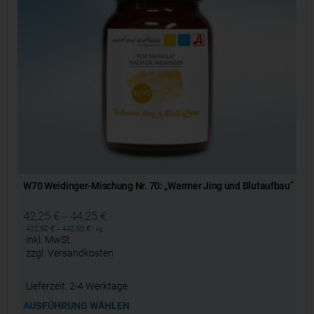
W70 Weidinger-Mischung Nr. 70: „Warmer Jing und Blutaufbau”
42,25
€
44,25
€
–
422,50
€
442,50
€
–
/
kg
inkl. MwSt.
zzgl.
Versandkosten
Lieferzeit:
2-4 Werktage
AUSFÜHRUNG WÄHLEN