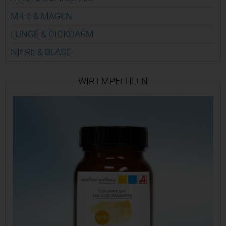
MILZ & MAGEN
LUNGE & DICK­DARM
NIERE & BLASE
WIR EMPFEHLEN