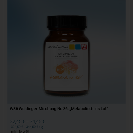
W36 Weidinger-Mischung Nr. 36: „Metabolisch ins Lot“
32,45
€
34,45
€
–
324,50
€
344,50
€
–
/
kg
inkl. MwSt.