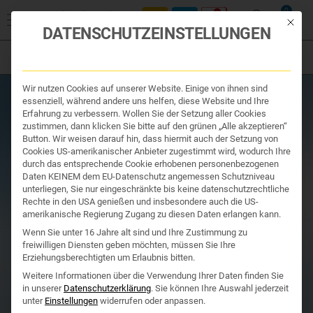
Start
/
Produktsuche
/
Ihr Apotheker
/ W36 Weidinger-Mischung Nr.
0
36: „Metabolisch ins Lot“
Mit die
DATENSCHUTZEINSTELLUNGEN
Filter
Organe & Organ Uhr
Wir nutzen Cookies auf unserer Website. Einige von ihnen sind
Traditionelle Medizin
essenziell, während andere uns helfen, diese Website und Ihre
Nahrungsergänzung
Erfahrung zu verbessern. Wollen Sie der Setzung aller Cookies
Kosmetik und Hygiene
zustimmen, dann klicken Sie bitte auf den grünen „Alle akzeptieren“
Ihr Apotheker
Button. Wir weisen darauf hin, dass hiermit auch der Setzung von
Cookies US-amerikanischer Anbieter zugestimmt wird, wodurch Ihre
durch das entsprechende Cookie erhobenen personenbezogenen
Daten KEINEM dem EU-Datenschutz angemessen Schutzniveau
unterliegen, Sie nur eingeschränkte bis keine datenschutzrechtliche
Rechte in den USA genießen und insbesondere auch die US-
amerikanische Regierung Zugang zu diesen Daten erlangen kann.
Wenn Sie unter 16 Jahre alt sind und Ihre Zustimmung zu
freiwilligen Diensten geben möchten, müssen Sie Ihre
Erziehungsberechtigten um Erlaubnis bitten.
Weitere Informationen über die Verwendung Ihrer Daten finden Sie
in unserer
Datenschutzerklärung
.
Sie können Ihre Auswahl jederzeit
unter
Einstellungen
widerrufen oder anpassen.