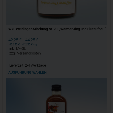
W70 Weidinger-Mischung Nr. 70: „Warmer Jing und Blutaufbau”
42,25
€
44,25
€
–
422,50
€
442,50
€
–
/
kg
inkl. MwSt.
zzgl.
Versandkosten
Lieferzeit:
2-4 Werktage
AUSFÜHRUNG WÄHLEN