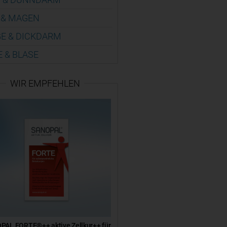
 & MAGEN
E & DICK­DARM
E & BLASE
WIR EMPFEHLEN
PAL FORTE®++ aktive Zellkur++ für