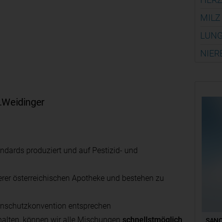
MILZ
LUNG
NIER
.Weidinger
ndards produziert und auf Pestizid- und
erer österreichischen Apotheke und bestehen zu
tenschutzkonvention entsprechen
halten, können wir alle Mischungen
schnellstmöglich
SANO