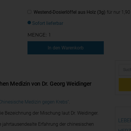
Westend-Dosierlöffel aus Holz (3g)
für nur 1,90
Sofort lieferbar
MENGE:
In den Warenkorb
chen Medizin von Dr. Georg Weidinger
Chinesische Medizin gegen Krebs“
.
 die Bezeichnung der Mischung laut Dr. Weidinger.
LEBE
e jahrtausendealte Erfahrung der chinesischen
HERZ