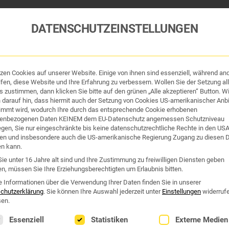
DATENSCHUTZEINSTELLUNGEN
tzen Cookies auf unserer Website. Einige von ihnen sind essenziell, während an
fen, diese Website und Ihre Erfahrung zu verbessern. Wollen Sie der Setzung all
 zustimmen, dann klicken Sie bitte auf den grünen „Alle akzeptieren“ Button. Wi
 darauf hin, dass hiermit auch der Setzung von Cookies US-amerikanischer Anbi
immt wird, wodurch Ihre durch das entsprechende Cookie erhobenen
enbezogenen Daten KEINEM dem EU-Datenschutz angemessen Schutzniveau
iegen, Sie nur eingeschränkte bis keine datenschutzrechtliche Rechte in den US
en und insbesondere auch die US-amerikanische Regierung Zugang zu diesen 
en kann.
ie unter 16 Jahre alt sind und Ihre Zustimmung zu freiwilligen Diensten geben
n, müssen Sie Ihre Erziehungsberechtigten um Erlaubnis bitten.
tik und Hygiene
Organe & Organ-Uhr
Traditi
e Informationen über die Verwendung Ihrer Daten finden Sie in unserer
chutzerklärung
.
Sie können Ihre Auswahl jederzeit unter
Einstellungen
widerruf
en.
Nr. 61: „HPV-Modul“
lgt eine Liste der Service-Gruppen, für die eine Einwilligung erte
Essenziell
Statistiken
Externe Medien