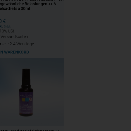
rgewöhnliche Belastungen ++ 6
elsachets a 30ml
20
€
€
/
Stück
 10% USt.
.
Versandkosten
rzeit:
2-4 Werktage
EN WARENKORB