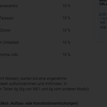
WEST
70% A
avescentis
10 %
8,9
Taraxaci
10 %
178,
inkl.
zzgl
 Cocos
10 %
ri Umbellati
10 %
hryma-Jobi
10 %
5ml Wasser), warten bis eine angenehme
, diesen aufschwämmen und mittrinken. In
en Teilen 6g (6g von W61 und 6g vom anderen Modul)
Akut-, Aufbau- oder Konstitutionsmischungen)