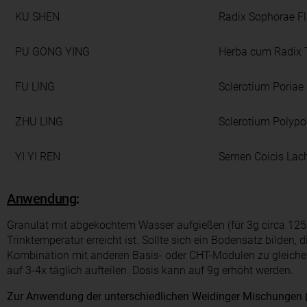
KU SHEN
Radix Sophorae Fl
PU GONG YING
Herba cum Radix 
FU LING
Sclerotium Poriae
ZHU LING
Sclerotium Polypo
YI YI REN
Semen Coicis Lac
Anwendung
:
Granulat mit abgekochtem Wasser aufgießen (für 3g circa 12
Trinktemperatur erreicht ist. Sollte sich ein Bodensatz bilden
Kombination mit anderen Basis- oder CHT-Modulen zu gleich
auf 3-4x täglich aufteilen. Dosis kann auf 9g erhöht werden.
Zur Anwendung der unterschiedlichen Weidinger Mischungen (