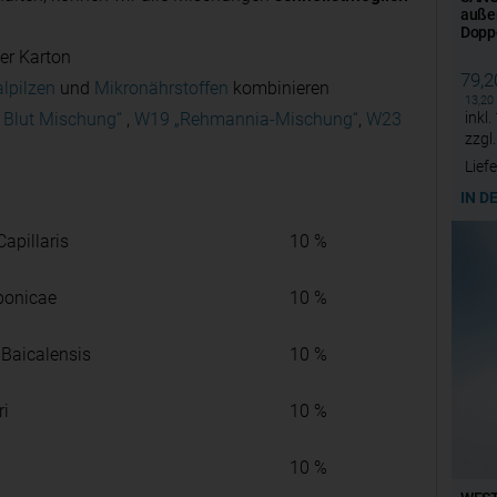
auße
Dopp
der Karton
79,
alpilzen
und
Mikronährstoffen
kombinieren
13,20
 Blut Mischung“
,
W19 „Rehmannia-Mischung“
,
W23
inkl.
zzgl
Liefe
IN D
apillaris
10 %
ponicae
10 %
 Baicalensis
10 %
ri
10 %
10 %