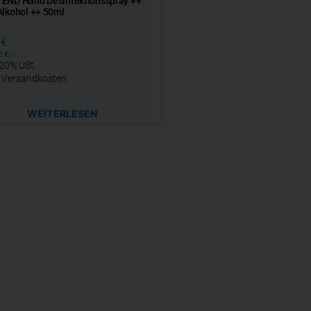
END Hand Desinfektionsspray ++
lkohol ++ 50ml
0
€
00
€
/
l
 20% USt.
.
Versandkosten
WEITERLESEN