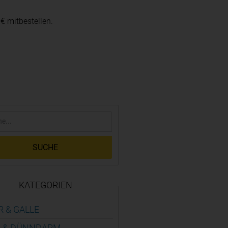
 € mitbestellen.
SUCHE
KATEGORIEN
R & GALLE
 & DÜNN­DARM