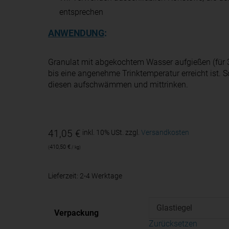
entsprechen
ANWENDUNG
:
Granulat mit abgekochtem Wasser aufgießen (für 
bis eine angenehme Trinktemperatur erreicht ist. So
diesen aufschwämmen und mittrinken.
41,05
€
inkl. 10% USt.
zzgl.
Versandkosten
410,50
€
/
kg
Lieferzeit:
2-4 Werktage
Verpackung
Zurücksetzen