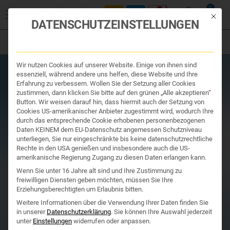
Start
/
Produktsuche
/
Nahrungsergänzung
/ WESTEND PQQ PLUS
0
++ für mehr Energie im Alltag ++ 60 KAPSELN
Mit die
DATENSCHUTZEINSTELLUNGEN
Filter
Organe & Organ Uhr
Wir nutzen Cookies auf unserer Website. Einige von ihnen sind
Traditionelle Medizin
essenziell, während andere uns helfen, diese Website und Ihre
Nahrungsergänzung
Erfahrung zu verbessern. Wollen Sie der Setzung aller Cookies
Kosmetik und Hygiene
zustimmen, dann klicken Sie bitte auf den grünen „Alle akzeptieren“
Ihr Apotheker
Button. Wir weisen darauf hin, dass hiermit auch der Setzung von
Cookies US-amerikanischer Anbieter zugestimmt wird, wodurch Ihre
durch das entsprechende Cookie erhobenen personenbezogenen
Daten KEINEM dem EU-Datenschutz angemessen Schutzniveau
unterliegen, Sie nur eingeschränkte bis keine datenschutzrechtliche
Rechte in den USA genießen und insbesondere auch die US-
amerikanische Regierung Zugang zu diesen Daten erlangen kann.
Wenn Sie unter 16 Jahre alt sind und Ihre Zustimmung zu
freiwilligen Diensten geben möchten, müssen Sie Ihre
Erziehungsberechtigten um Erlaubnis bitten.
Weitere Informationen über die Verwendung Ihrer Daten finden Sie
in unserer
Datenschutzerklärung
.
Sie können Ihre Auswahl jederzeit
unter
Einstellungen
widerrufen oder anpassen.