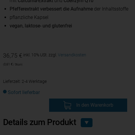
mit
Curcuma-Extrakt
und
Coenzym Q10
Pfefferextrakt verbessert die Aufnahme
der Inhaltsstoffe
pflanzliche Kapsel
vegan, laktose- und glutenfrei
36,75
€
inkl. 10% USt.
zzgl.
Versandkosten
0,61
€
/
Stück
Lieferzeit:
2-4 Werktage
Sofort lieferbar
In den Warenkorb
Details zum Produkt
▼