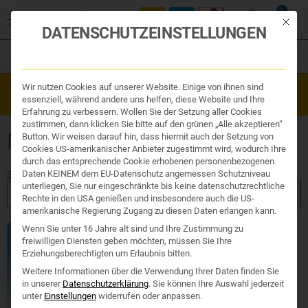
0
Mit die
DATENSCHUTZEINSTELLUNGEN
Filter
Organe & Organ Uhr
Wir nutzen Cookies auf unserer Website. Einige von ihnen sind
Westend Online-Shop: Sicher, schnell und 24/7 für Sie da!
Traditionelle Medizin
essenziell, während andere uns helfen, diese Website und Ihre
Gratisversand ab €50
Nahrungsergänzung
Erfahrung zu verbessern. Wollen Sie der Setzung aller Cookies
Kosmetik und Hygiene
zustimmen, dann klicken Sie bitte auf den grünen „Alle akzeptieren“
Ihr Apotheker
NAGELPILZ
Button. Wir weisen darauf hin, dass hiermit auch der Setzung von
Cookies US-amerikanischer Anbieter zugestimmt wird, wodurch Ihre
durch das entsprechende Cookie erhobenen personenbezogenen
Daten KEINEM dem EU-Datenschutz angemessen Schutzniveau
Start
/ Verwendung / Nagelpilz
unterliegen, Sie nur eingeschränkte bis keine datenschutzrechtliche
FILTER ANZEIGEN
Rechte in den USA genießen und insbesondere auch die US-
amerikanische Regierung Zugang zu diesen Daten erlangen kann.
Wenn Sie unter 16 Jahre alt sind und Ihre Zustimmung zu
freiwilligen Diensten geben möchten, müssen Sie Ihre
Erziehungsberechtigten um Erlaubnis bitten.
Weitere Informationen über die Verwendung Ihrer Daten finden Sie
in unserer
Datenschutzerklärung
.
Sie können Ihre Auswahl jederzeit
unter
Einstellungen
widerrufen oder anpassen.