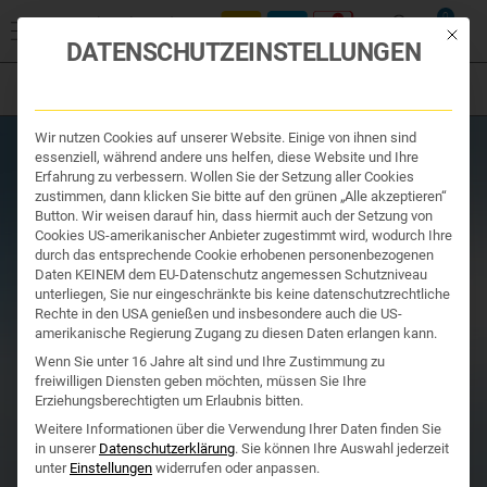
Start
/
Produktsuche
/
Ihr Apotheker
/ WESTEND VITAMIN B-
0
KOMPLEX FORTE ++ für Ihre Nervengesundheit ++ 60 KAPSELN
Mit die
DATENSCHUTZEINSTELLUNGEN
Filter
Organe & Organ Uhr
Wir nutzen Cookies auf unserer Website. Einige von ihnen sind
Traditionelle Medizin
essenziell, während andere uns helfen, diese Website und Ihre
Nahrungsergänzung
Erfahrung zu verbessern. Wollen Sie der Setzung aller Cookies
Kosmetik und Hygiene
zustimmen, dann klicken Sie bitte auf den grünen „Alle akzeptieren“
Ihr Apotheker
Button. Wir weisen darauf hin, dass hiermit auch der Setzung von
Cookies US-amerikanischer Anbieter zugestimmt wird, wodurch Ihre
durch das entsprechende Cookie erhobenen personenbezogenen
Daten KEINEM dem EU-Datenschutz angemessen Schutzniveau
unterliegen, Sie nur eingeschränkte bis keine datenschutzrechtliche
Rechte in den USA genießen und insbesondere auch die US-
amerikanische Regierung Zugang zu diesen Daten erlangen kann.
Wenn Sie unter 16 Jahre alt sind und Ihre Zustimmung zu
freiwilligen Diensten geben möchten, müssen Sie Ihre
Erziehungsberechtigten um Erlaubnis bitten.
Weitere Informationen über die Verwendung Ihrer Daten finden Sie
in unserer
Datenschutzerklärung
.
Sie können Ihre Auswahl jederzeit
unter
Einstellungen
widerrufen oder anpassen.