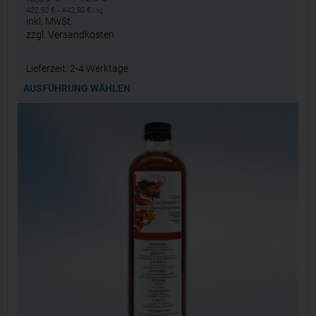
422,50
€
442,50
€
–
/
kg
inkl. MwSt.
zzgl.
Versandkosten
Lieferzeit:
2-4 Werktage
AUSFÜHRUNG WÄHLEN