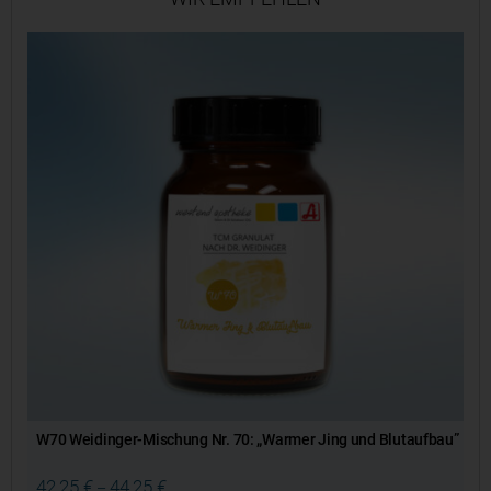
W70 Weidinger-Mischung Nr. 70: „Warmer Jing und Blutaufbau”
42,25
€
44,25
€
–