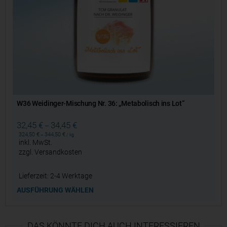
W36 Weidinger-Mischung Nr. 36: „Metabolisch ins Lot“
32,45
€
34,45
€
–
324,50
€
344,50
€
–
/
kg
inkl. MwSt.
zzgl.
Versandkosten
Lieferzeit:
2-4 Werktage
AUSFÜHRUNG WÄHLEN
DAS KÖNNTE DICH AUCH INTERESSIEREN