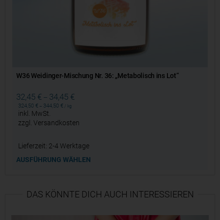
W36 Weidinger-Mischung Nr. 36: „Metabolisch ins Lot“
32,45
€
34,45
€
–
324,50
€
344,50
€
–
/
kg
inkl. MwSt.
zzgl.
Versandkosten
Lieferzeit:
2-4 Werktage
AUSFÜHRUNG WÄHLEN
DAS KÖNNTE DICH AUCH INTERESSIEREN