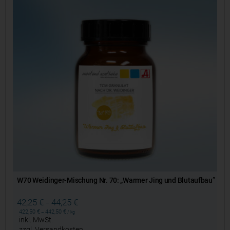
W70 Weidinger-Mischung Nr. 70: „Warmer Jing und Blutaufbau”
42,25
€
44,25
€
–
422,50
€
442,50
€
–
/
kg
inkl. MwSt.
zzgl.
Versandkosten