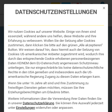
Start
/
Produktsuche
/
Nahrungsergänzung
/ Magnofit Ultra 400 mg
0
60 Stk. kaufen | Magnesium Direkt-Sticks
Mit die
DATENSCHUTZEINSTELLUNGEN
Filter
Organe & Organ Uhr
Wir nutzen Cookies auf unserer Website. Einige von ihnen sind
Traditionelle Medizin
essenziell, während andere uns helfen, diese Website und Ihre
Nahrungsergänzung
Erfahrung zu verbessern. Wollen Sie der Setzung aller Cookies
Kosmetik und Hygiene
zustimmen, dann klicken Sie bitte auf den grünen „Alle akzeptieren“
Ihr Apotheker
Button. Wir weisen darauf hin, dass hiermit auch der Setzung von
Cookies US-amerikanischer Anbieter zugestimmt wird, wodurch Ihre
durch das entsprechende Cookie erhobenen personenbezogenen
Daten KEINEM dem EU-Datenschutz angemessen Schutzniveau
unterliegen, Sie nur eingeschränkte bis keine datenschutzrechtliche
Rechte in den USA genießen und insbesondere auch die US-
amerikanische Regierung Zugang zu diesen Daten erlangen kann.
Wenn Sie unter 16 Jahre alt sind und Ihre Zustimmung zu
freiwilligen Diensten geben möchten, müssen Sie Ihre
Erziehungsberechtigten um Erlaubnis bitten.
Weitere Informationen über die Verwendung Ihrer Daten finden Sie
in unserer
Datenschutzerklärung
.
Sie können Ihre Auswahl jederzeit
unter
Einstellungen
widerrufen oder anpassen.