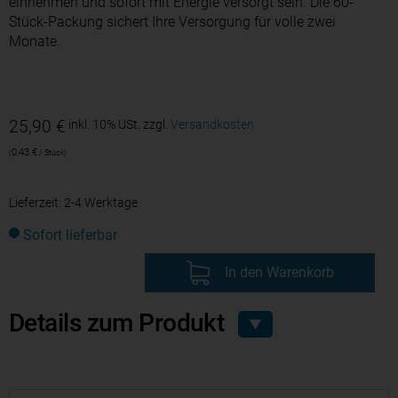
einnehmen und sofort mit Energie versorgt sein. Die 60-
Stück-Packung sichert Ihre Versorgung für volle zwei
Monate.
25,90
€
inkl. 10% USt.
zzgl.
Versandkosten
0,43
€
/
Stück
Lieferzeit:
2-4 Werktage
Sofort lieferbar
In den Warenkorb
Details zum Produkt
▼