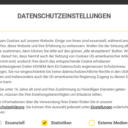
DATENSCHUTZEINSTELLUNGEN
tzen Cookies auf unserer Website. Einige von ihnen sind essenziell, während an
fen, diese Website und Ihre Erfahrung zu verbessern. Wollen Sie der Setzung all
 zustimmen, dann klicken Sie bitte auf den grünen „Alle akzeptieren“ Button. Wi
 darauf hin, dass hiermit auch der Setzung von Cookies US-amerikanischer Anbi
immt wird, wodurch Ihre durch das entsprechende Cookie erhobenen
tik und Hygiene
Organe & Organ-Uhr
Traditi
enbezogenen Daten KEINEM dem EU-Datenschutz angemessen Schutzniveau
iegen, Sie nur eingeschränkte bis keine datenschutzrechtliche Rechte in den US
en und insbesondere auch die US-amerikanische Regierung Zugang zu diesen 
Westend Online-Shop: Sicher, schnell und 24/7 für Sie da!
en kann.
Gratisversand ab €50
ie unter 16 Jahre alt sind und Ihre Zustimmung zu freiwilligen Diensten geben
n, müssen Sie Ihre Erziehungsberechtigten um Erlaubnis bitten.
e Informationen über die Verwendung Ihrer Daten finden Sie in unserer
chutzerklärung
.
Sie können Ihre Auswahl jederzeit unter
Einstellungen
widerruf
en.
lgt eine Liste der Service-Gruppen, für die eine Einwilligung erte
Essenziell
Statistiken
Externe Medien