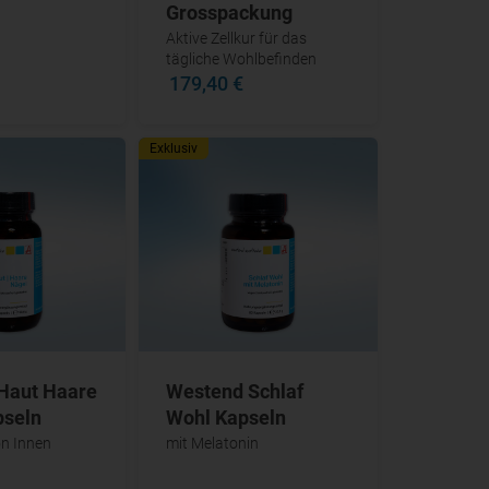
Grosspackung
Aktive Zellkur für das
tägliche Wohlbefinden
179,40 €
Exklusiv
Haut Haare
Westend Schlaf
pseln
Wohl Kapseln
on Innen
mit Melatonin