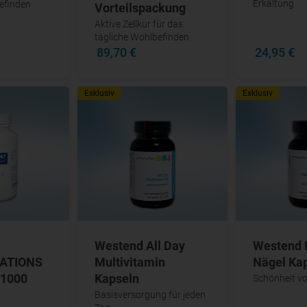
Erkältung
efinden
Vorteilspackung
Aktive Zellkur für das
tägliche Wohlbefinden
89,70 €
24,95 €
Exklusiv
Exklusiv
Westend All Day
Westend 
ATIONS
Multivitamin
Nägel Ka
 1000
Kapseln
Schönheit v
Basisversorgung für jeden