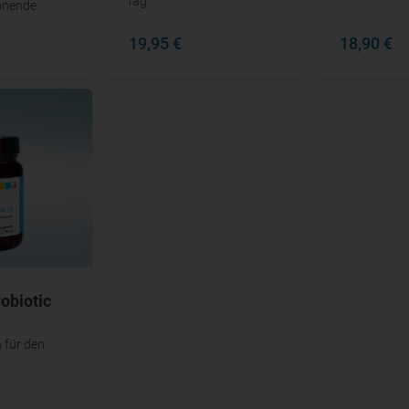
Tag
onende
19,95 €
18,90 €
obiotic
 für den