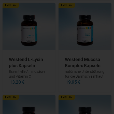
Exklusiv
Exklusiv
Westend L-Lysin
Westend Mucosa
plus Kapseln
Komplex Kapseln
Essentielle Aminosäure
natürliche Unterstützung
und Vitamin C
für die Darmschleimhaut
13,20 €
19,95 €
Exklusiv
Exklusiv