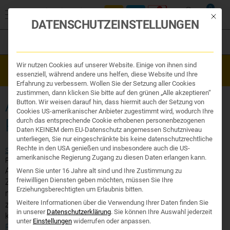
0
Mit die
DATENSCHUTZEINSTELLUNGEN
Filter
Organe & Organ Uhr
Wir nutzen Cookies auf unserer Website. Einige von ihnen sind
Westend Online-Shop: Sicher, schnell und 24/7 für Sie da!
Traditionelle Medizin
essenziell, während andere uns helfen, diese Website und Ihre
Gratisversand ab €50
Nahrungsergänzung
Erfahrung zu verbessern. Wollen Sie der Setzung aller Cookies
Kosmetik und Hygiene
zustimmen, dann klicken Sie bitte auf den grünen „Alle akzeptieren“
Ihr Apotheker
AMINOSÄUREN UND
Button. Wir weisen darauf hin, dass hiermit auch der Setzung von
Cookies US-amerikanischer Anbieter zugestimmt wird, wodurch Ihre
PROTEINE
durch das entsprechende Cookie erhobenen personenbezogenen
Daten KEINEM dem EU-Datenschutz angemessen Schutzniveau
unterliegen, Sie nur eingeschränkte bis keine datenschutzrechtliche
Rechte in den USA genießen und insbesondere auch die US-
Start
/
Produktsuche
/
Nahrungsergänzung
/ Aminosäuren und
amerikanische Regierung Zugang zu diesen Daten erlangen kann.
Proteine
Aminosäuren sind Bausteine für Proteine und damit unserer
Wenn Sie unter 16 Jahre alt sind und Ihre Zustimmung zu
freiwilligen Diensten geben möchten, müssen Sie Ihre
Zellen, sowie von Hormonen und Neurotransmittern. Sie
Erziehungsberechtigten um Erlaubnis bitten.
nehmen Teil an verschiedenen Stoffwechselprozessen, die
Weitere Informationen über die Verwendung Ihrer Daten finden Sie
zum Beispiel unseren Energiehaushalt regulieren oder
in unserer
Datenschutzerklärung
.
Sie können Ihre Auswahl jederzeit
können auch Einfluss auf…
Infos zu Aminosäuren und
unter
Einstellungen
widerrufen oder anpassen.
Proteine