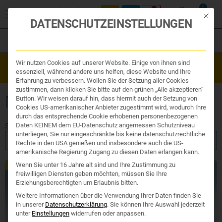
0
Mit die
DATENSCHUTZEINSTELLUNGEN
Filter
Organe & Organ Uhr
Wir nutzen Cookies auf unserer Website. Einige von ihnen sind
Westend Online-Shop: Sicher, schnell und 24/7 für Sie da!
Traditionelle Medizin
essenziell, während andere uns helfen, diese Website und Ihre
Gratisversand ab €50
Nahrungsergänzung
Erfahrung zu verbessern. Wollen Sie der Setzung aller Cookies
Kosmetik und Hygiene
zustimmen, dann klicken Sie bitte auf den grünen „Alle akzeptieren“
Ihr Apotheker
NAHRUNGSERGÄNZUNG
Button. Wir weisen darauf hin, dass hiermit auch der Setzung von
Cookies US-amerikanischer Anbieter zugestimmt wird, wodurch Ihre
durch das entsprechende Cookie erhobenen personenbezogenen
Daten KEINEM dem EU-Datenschutz angemessen Schutzniveau
Start
/
Produktsuche
/ Nahrungsergänzung
unterliegen, Sie nur eingeschränkte bis keine datenschutzrechtliche
FILTER ANZEIGEN
Rechte in den USA genießen und insbesondere auch die US-
amerikanische Regierung Zugang zu diesen Daten erlangen kann.
Wenn Sie unter 16 Jahre alt sind und Ihre Zustimmung zu
Exklusiv
Exklusiv
freiwilligen Diensten geben möchten, müssen Sie Ihre
Erziehungsberechtigten um Erlaubnis bitten.
Weitere Informationen über die Verwendung Ihrer Daten finden Sie
in unserer
Datenschutzerklärung
.
Sie können Ihre Auswahl jederzeit
unter
Einstellungen
widerrufen oder anpassen.