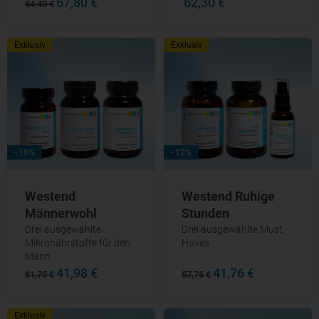
67,80 €
62,30 €
84,40 €
Exklusiv
Exklusiv
- 18%
- 12%
Westend
Westend Ruhige
Männerwohl
Stunden
Drei ausgewählte
Drei ausgewählte Must
Mikronährstoffe für den
Haves
Mann
41,98 €
41,76 €
61,75 €
57,75 €
Exklusiv