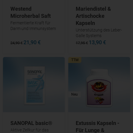
Mariendistel &
Westend
Artischocke
Microherbal Saft
Kapseln
Fermentierte Kraft für
Darm und Immunsystem
Unterstützung des Leber-
Galle Systems
21,90 €
13,90 €
24,90 €
17,95 €
TTM
Neu
SANOPAL basic®
Extussis Kapseln -
Für Lunge &
Aktive Zellkur für das