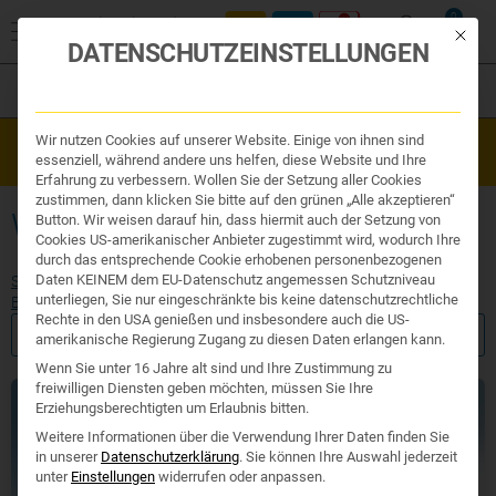
0
Mit die
DATENSCHUTZEINSTELLUNGEN
Filter
Organe & Organ Uhr
Wir nutzen Cookies auf unserer Website. Einige von ihnen sind
Westend Online-Shop: Sicher, schnell und 24/7 für Sie da!
Traditionelle Medizin
essenziell, während andere uns helfen, diese Website und Ihre
Gratisversand ab €50
Nahrungsergänzung
Erfahrung zu verbessern. Wollen Sie der Setzung aller Cookies
Kosmetik und Hygiene
zustimmen, dann klicken Sie bitte auf den grünen „Alle akzeptieren“
Ihr Apotheker
WACHSTUMSMILCH - JAHRE
Button. Wir weisen darauf hin, dass hiermit auch der Setzung von
Cookies US-amerikanischer Anbieter zugestimmt wird, wodurch Ihre
durch das entsprechende Cookie erhobenen personenbezogenen
Daten KEINEM dem EU-Datenschutz angemessen Schutzniveau
Start
/
Produktsuche
/
Ihr Apotheker
/
Mutter und
unterliegen, Sie nur eingeschränkte bis keine datenschutzrechtliche
Baby
/ Wachstumsmilch - Jahre
Rechte in den USA genießen und insbesondere auch die US-
FILTER ANZEIGEN
amerikanische Regierung Zugang zu diesen Daten erlangen kann.
Wenn Sie unter 16 Jahre alt sind und Ihre Zustimmung zu
freiwilligen Diensten geben möchten, müssen Sie Ihre
Erziehungsberechtigten um Erlaubnis bitten.
Weitere Informationen über die Verwendung Ihrer Daten finden Sie
in unserer
Datenschutzerklärung
.
Sie können Ihre Auswahl jederzeit
unter
Einstellungen
widerrufen oder anpassen.