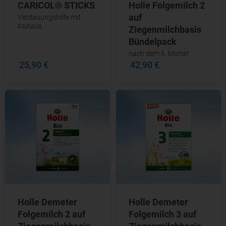
CARICOL® STICKS
Holle Folgemilch 2
auf
Verdauungshilfe mit
PAPAYA
Ziegenmilchbasis
Bündelpack
nach dem 6. Monat
25,90 €
42,90 €
Holle Demeter
Holle Demeter
Folgemilch 2 auf
Folgemilch 3 auf