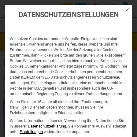
0
Mit die
DATENSCHUTZEINSTELLUNGEN
Filter
Organe & Organ Uhr
Wir nutzen Cookies auf unserer Website. Einige von ihnen sind
Westend Online-Shop: Sicher, schnell und 24/7 für Sie da!
Traditionelle Medizin
essenziell, während andere uns helfen, diese Website und Ihre
Gratisversand ab €50
Nahrungsergänzung
Erfahrung zu verbessern. Wollen Sie der Setzung aller Cookies
Kosmetik und Hygiene
zustimmen, dann klicken Sie bitte auf den grünen „Alle akzeptieren“
Ihr Apotheker
IHR APOTHEKER
Button. Wir weisen darauf hin, dass hiermit auch der Setzung von
Cookies US-amerikanischer Anbieter zugestimmt wird, wodurch Ihre
durch das entsprechende Cookie erhobenen personenbezogenen
Daten KEINEM dem EU-Datenschutz angemessen Schutzniveau
Start
/
Produktsuche
/ Ihr Apotheker
unterliegen, Sie nur eingeschränkte bis keine datenschutzrechtliche
FILTER ANZEIGEN
Rechte in den USA genießen und insbesondere auch die US-
amerikanische Regierung Zugang zu diesen Daten erlangen kann.
Wenn Sie unter 16 Jahre alt sind und Ihre Zustimmung zu
freiwilligen Diensten geben möchten, müssen Sie Ihre
Erziehungsberechtigten um Erlaubnis bitten.
Weitere Informationen über die Verwendung Ihrer Daten finden Sie
in unserer
Datenschutzerklärung
.
Sie können Ihre Auswahl jederzeit
unter
Einstellungen
widerrufen oder anpassen.