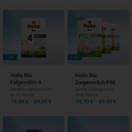
- 13%
- 12%
Holle Bio
Holle Bio
Folgemilch 4
Ziegenmilch PRE
Demeter Kleinkindmilch
Sanfte Anfangsmilch
ab 12. Monat
ohne Palmöl
16,00 €
–
69,90 €
15,90 €
–
69,90 €