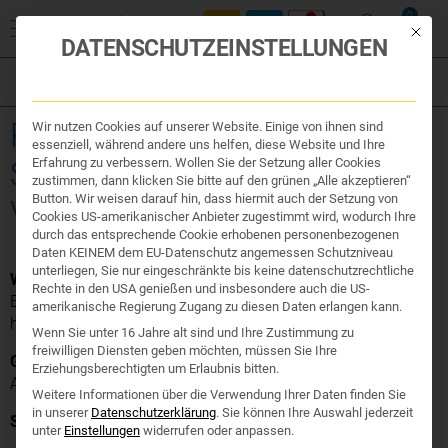
0
Mit die
DATENSCHUTZEINSTELLUNGEN
Filter
Organe & Organ Uhr
REZEPT SENDEN, ZEIT
Wir nutzen Cookies auf unserer Website. Einige von ihnen sind
Traditionelle Medizin
essenziell, während andere uns helfen, diese Website und Ihre
Nahrungsergänzung
SPAREN – IHR BEQUEMER
Erfahrung zu verbessern. Wollen Sie der Setzung aller Cookies
Kosmetik und Hygiene
zustimmen, dann klicken Sie bitte auf den grünen „Alle akzeptieren“
Ihr Apotheker
Button. Wir weisen darauf hin, dass hiermit auch der Setzung von
VORBESTELL-SERVICE
Cookies US-amerikanischer Anbieter zugestimmt wird, wodurch Ihre
durch das entsprechende Cookie erhobenen personenbezogenen
Daten KEINEM dem EU-Datenschutz angemessen Schutzniveau
unterliegen, Sie nur eingeschränkte bis keine datenschutzrechtliche
Weg und Zeit sparen:
Rechte in den USA genießen und insbesondere auch die US-
Bestellen Sie Ihre Medikamente einfach per Foto vor und
amerikanische Regierung Zugang zu diesen Daten erlangen kann.
holen Sie sie ab, wenn alles für Sie bereitliegt.
Wenn Sie unter 16 Jahre alt sind und Ihre Zustimmung zu
freiwilligen Diensten geben möchten, müssen Sie Ihre
Gilt für:
Rezepte, rezeptfreie Medikamente und alle anderen
Erziehungsberechtigten um Erlaubnis bitten.
Apothekenprodukte.
Weitere Informationen über die Verwendung Ihrer Daten finden Sie
in unserer
Datenschutzerklärung
.
Sie können Ihre Auswahl jederzeit
So einfach funktioniert es:
unter
Einstellungen
widerrufen oder anpassen.