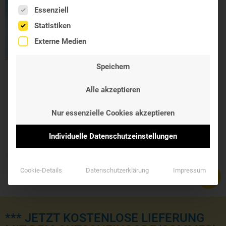
Es folgt eine Liste der Service-Gruppen, für die eine Einwil
Essenziell
Statistiken
Externe Medien
Speichern
MEDICAL BEAUTY
LIFT & REPAIR
Alle akzeptieren
TAGESCREME
Nur essenzielle Cookies akzeptieren
Glättende und
schützende Tagescreme
29,90 €
Individuelle Datenschutzeinstellungen
Cookie-Details
Datenschutzerklärung
Impressum
*** JETZT KOSTENLOSE LIEFERUNG