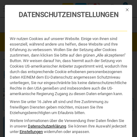
0
Mit die
DATENSCHUTZEINSTELLUNGEN
Filter
Organe & Organ Uhr
Wir nutzen Cookies auf unserer Website. Einige von ihnen sind
Westend Online-Shop: Sicher, schnell und 24/7 für Sie da!
Traditionelle Medizin
essenziell, während andere uns helfen, diese Website und Ihre
Gratisversand ab €50
Nahrungsergänzung
Erfahrung zu verbessern. Wollen Sie der Setzung aller Cookies
Kosmetik und Hygiene
zustimmen, dann klicken Sie bitte auf den grünen „Alle akzeptieren“
Ihr Apotheker
TIERVERSUCHSFREIE
Button. Wir weisen darauf hin, dass hiermit auch der Setzung von
Cookies US-amerikanischer Anbieter zugestimmt wird, wodurch Ihre
KOSMETIK
durch das entsprechende Cookie erhobenen personenbezogenen
Daten KEINEM dem EU-Datenschutz angemessen Schutzniveau
unterliegen, Sie nur eingeschränkte bis keine datenschutzrechtliche
Rechte in den USA genießen und insbesondere auch die US-
Start
/
Produktsuche
/
Kosmetik und Hygiene
/ Tierversuchsfreie
amerikanische Regierung Zugang zu diesen Daten erlangen kann.
Kosmetik
Wenn Sie unter 16 Jahre alt sind und Ihre Zustimmung zu
FILTER ANZEIGEN
freiwilligen Diensten geben möchten, müssen Sie Ihre
Erziehungsberechtigten um Erlaubnis bitten.
Weitere Informationen über die Verwendung Ihrer Daten finden Sie
in unserer
Datenschutzerklärung
.
Sie können Ihre Auswahl jederzeit
unter
Einstellungen
widerrufen oder anpassen.