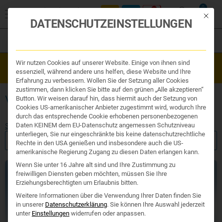
0
Mit die
DATENSCHUTZEINSTELLUNGEN
Filter
Organe & Organ Uhr
Wir nutzen Cookies auf unserer Website. Einige von ihnen sind
Westend Online-Shop: Sicher, schnell und 24/7 für Sie da!
Traditionelle Medizin
essenziell, während andere uns helfen, diese Website und Ihre
Gratisversand ab €50
Nahrungsergänzung
Erfahrung zu verbessern. Wollen Sie der Setzung aller Cookies
Kosmetik und Hygiene
zustimmen, dann klicken Sie bitte auf den grünen „Alle akzeptieren“
Ihr Apotheker
VEGANE KOSMETIK
Button. Wir weisen darauf hin, dass hiermit auch der Setzung von
Cookies US-amerikanischer Anbieter zugestimmt wird, wodurch Ihre
durch das entsprechende Cookie erhobenen personenbezogenen
Daten KEINEM dem EU-Datenschutz angemessen Schutzniveau
Start
/
Produktsuche
/
Kosmetik und Hygiene
/ Vegane Kosmetik
unterliegen, Sie nur eingeschränkte bis keine datenschutzrechtliche
FILTER ANZEIGEN
Rechte in den USA genießen und insbesondere auch die US-
amerikanische Regierung Zugang zu diesen Daten erlangen kann.
Wenn Sie unter 16 Jahre alt sind und Ihre Zustimmung zu
freiwilligen Diensten geben möchten, müssen Sie Ihre
Erziehungsberechtigten um Erlaubnis bitten.
Weitere Informationen über die Verwendung Ihrer Daten finden Sie
in unserer
Datenschutzerklärung
.
Sie können Ihre Auswahl jederzeit
unter
Einstellungen
widerrufen oder anpassen.