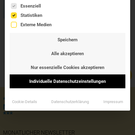
Es folgt eine Liste der Service-Gruppen, für die eine Einwil
Essenziell
Statistiken
Externe Medien
Prospan
Hustensaft
Speichern
200 ml
18,90 €
Alle akzeptieren
Nur essenzielle Cookies akzeptieren
Individuelle Datenschutzeinstellungen
*** JETZT KOSTENLOSE LIEFERUNG
Cookie-Details
Datenschutzerklärung
Impressum
MIT DEM GUTSCHEINCODE 'SOMMER'
***
MONATLICHER NEWSLETTER