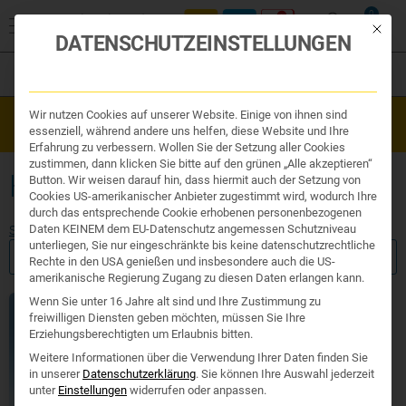
0
Mit die
DATENSCHUTZEINSTELLUNGEN
Filter
Organe & Organ Uhr
Wir nutzen Cookies auf unserer Website. Einige von ihnen sind
Westend Online-Shop: Sicher, schnell und 24/7 für Sie da!
Traditionelle Medizin
essenziell, während andere uns helfen, diese Website und Ihre
Gratisversand ab €50
Nahrungsergänzung
Erfahrung zu verbessern. Wollen Sie der Setzung aller Cookies
Kosmetik und Hygiene
zustimmen, dann klicken Sie bitte auf den grünen „Alle akzeptieren“
Ihr Apotheker
HUSTEN BEI KLEINKINDERN
Button. Wir weisen darauf hin, dass hiermit auch der Setzung von
Cookies US-amerikanischer Anbieter zugestimmt wird, wodurch Ihre
durch das entsprechende Cookie erhobenen personenbezogenen
Daten KEINEM dem EU-Datenschutz angemessen Schutzniveau
Start
/ Produkte verschlagwortet mit „Husten bei Kleinkindern“
unterliegen, Sie nur eingeschränkte bis keine datenschutzrechtliche
FILTER ANZEIGEN
Rechte in den USA genießen und insbesondere auch die US-
amerikanische Regierung Zugang zu diesen Daten erlangen kann.
Wenn Sie unter 16 Jahre alt sind und Ihre Zustimmung zu
freiwilligen Diensten geben möchten, müssen Sie Ihre
Erziehungsberechtigten um Erlaubnis bitten.
Weitere Informationen über die Verwendung Ihrer Daten finden Sie
in unserer
Datenschutzerklärung
.
Sie können Ihre Auswahl jederzeit
unter
Einstellungen
widerrufen oder anpassen.