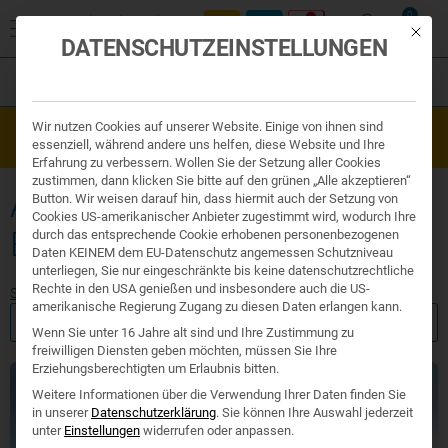
0
Mit die
DATENSCHUTZEINSTELLUNGEN
Filter
Organe & Organ Uhr
Wir nutzen Cookies auf unserer Website. Einige von ihnen sind
Westend Online-Shop: Sicher, schnell und 24/7 für Sie da!
Traditionelle Medizin
essenziell, während andere uns helfen, diese Website und Ihre
Gratisversand ab €50
Nahrungsergänzung
Erfahrung zu verbessern. Wollen Sie der Setzung aller Cookies
Kosmetik und Hygiene
zustimmen, dann klicken Sie bitte auf den grünen „Alle akzeptieren“
Ihr Apotheker
ALLERGIRE PFLANZLICH
Button. Wir weisen darauf hin, dass hiermit auch der Setzung von
Cookies US-amerikanischer Anbieter zugestimmt wird, wodurch Ihre
BEHANDELN
durch das entsprechende Cookie erhobenen personenbezogenen
Daten KEINEM dem EU-Datenschutz angemessen Schutzniveau
unterliegen, Sie nur eingeschränkte bis keine datenschutzrechtliche
Rechte in den USA genießen und insbesondere auch die US-
Start
/ Produkte verschlagwortet mit „Allergire pflanzlich behandeln“
amerikanische Regierung Zugang zu diesen Daten erlangen kann.
FILTER ANZEIGEN
Wenn Sie unter 16 Jahre alt sind und Ihre Zustimmung zu
freiwilligen Diensten geben möchten, müssen Sie Ihre
Erziehungsberechtigten um Erlaubnis bitten.
Weitere Informationen über die Verwendung Ihrer Daten finden Sie
in unserer
Datenschutzerklärung
.
Sie können Ihre Auswahl jederzeit
unter
Einstellungen
widerrufen oder anpassen.