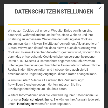
0
Mit die
DATENSCHUTZEINSTELLUNGEN
Filter
Organe & Organ Uhr
Wir nutzen Cookies auf unserer Website. Einige von ihnen sind
Westend Online-Shop: Sicher, schnell und 24/7 für Sie da!
Traditionelle Medizin
essenziell, während andere uns helfen, diese Website und Ihre
Gratisversand ab €50
Nahrungsergänzung
Erfahrung zu verbessern. Wollen Sie der Setzung aller Cookies
Kosmetik und Hygiene
zustimmen, dann klicken Sie bitte auf den grünen „Alle akzeptieren“
Ihr Apotheker
APOTHEKE SPERMIDIN
Button. Wir weisen darauf hin, dass hiermit auch der Setzung von
Cookies US-amerikanischer Anbieter zugestimmt wird, wodurch Ihre
durch das entsprechende Cookie erhobenen personenbezogenen
Daten KEINEM dem EU-Datenschutz angemessen Schutzniveau
Start
/ Produkte verschlagwortet mit „apotheke spermidin“
unterliegen, Sie nur eingeschränkte bis keine datenschutzrechtliche
FILTER ANZEIGEN
Rechte in den USA genießen und insbesondere auch die US-
amerikanische Regierung Zugang zu diesen Daten erlangen kann.
Wenn Sie unter 16 Jahre alt sind und Ihre Zustimmung zu
freiwilligen Diensten geben möchten, müssen Sie Ihre
Erziehungsberechtigten um Erlaubnis bitten.
Weitere Informationen über die Verwendung Ihrer Daten finden Sie
in unserer
Datenschutzerklärung
.
Sie können Ihre Auswahl jederzeit
unter
Einstellungen
widerrufen oder anpassen.