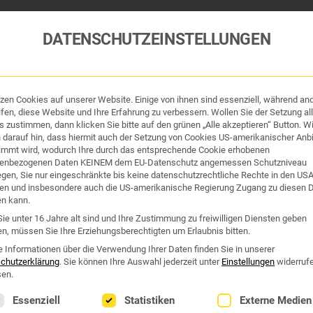
DATENSCHUTZEINSTELLUNGEN
tzen Cookies auf unserer Website. Einige von ihnen sind essenziell, während an
tik und Hygiene
Organe & Organ-Uhr
Traditi
fen, diese Website und Ihre Erfahrung zu verbessern. Wollen Sie der Setzung all
 zustimmen, dann klicken Sie bitte auf den grünen „Alle akzeptieren“ Button. Wi
 darauf hin, dass hiermit auch der Setzung von Cookies US-amerikanischer Anbi
Westend Online-Shop: Sicher, schnell und 24/7 für Sie da!
immt wird, wodurch Ihre durch das entsprechende Cookie erhobenen
Gratisversand ab €50
enbezogenen Daten KEINEM dem EU-Datenschutz angemessen Schutzniveau
iegen, Sie nur eingeschränkte bis keine datenschutzrechtliche Rechte in den US
en und insbesondere auch die US-amerikanische Regierung Zugang zu diesen 
en kann.
ie unter 16 Jahre alt sind und Ihre Zustimmung zu freiwilligen Diensten geben
n, müssen Sie Ihre Erziehungsberechtigten um Erlaubnis bitten.
e Informationen über die Verwendung Ihrer Daten finden Sie in unserer
chutzerklärung
.
Sie können Ihre Auswahl jederzeit unter
Einstellungen
widerruf
en.
lgt eine Liste der Service-Gruppen, für die eine Einwilligung erte
Essenziell
Statistiken
Externe Medien