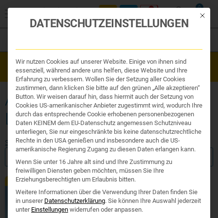
0
Mit die
DATENSCHUTZEINSTELLUNGEN
Filter
Organe & Organ Uhr
Wir nutzen Cookies auf unserer Website. Einige von ihnen sind
Westend Online-Shop: Sicher, schnell und 24/7 für Sie da!
Traditionelle Medizin
essenziell, während andere uns helfen, diese Website und Ihre
Gratisversand ab €50
Nahrungsergänzung
Erfahrung zu verbessern. Wollen Sie der Setzung aller Cookies
Kosmetik und Hygiene
zustimmen, dann klicken Sie bitte auf den grünen „Alle akzeptieren“
Ihr Apotheker
ASTAXANTHIN OHNE
Button. Wir weisen darauf hin, dass hiermit auch der Setzung von
Cookies US-amerikanischer Anbieter zugestimmt wird, wodurch Ihre
LAKTOSE
durch das entsprechende Cookie erhobenen personenbezogenen
Daten KEINEM dem EU-Datenschutz angemessen Schutzniveau
unterliegen, Sie nur eingeschränkte bis keine datenschutzrechtliche
Rechte in den USA genießen und insbesondere auch die US-
Start
/ Produkte verschlagwortet mit „astaxanthin ohne laktose“
amerikanische Regierung Zugang zu diesen Daten erlangen kann.
FILTER ANZEIGEN
Wenn Sie unter 16 Jahre alt sind und Ihre Zustimmung zu
freiwilligen Diensten geben möchten, müssen Sie Ihre
Erziehungsberechtigten um Erlaubnis bitten.
Exklusiv
Weitere Informationen über die Verwendung Ihrer Daten finden Sie
in unserer
Datenschutzerklärung
.
Sie können Ihre Auswahl jederzeit
unter
Einstellungen
widerrufen oder anpassen.