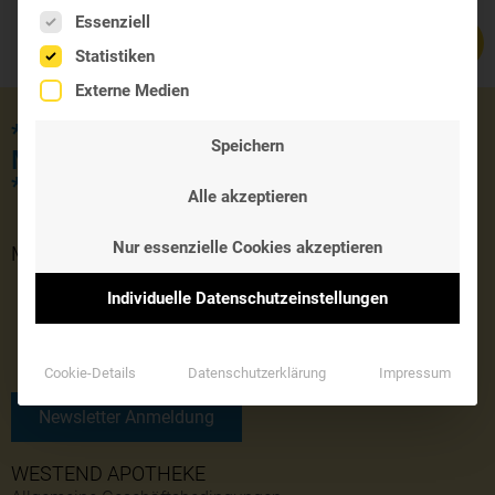
Es folgt eine Liste der Service-Gruppen, für die eine Einwil
Essenziell
Statistiken
Externe Medien
*** JETZT KOSTENLOSE LIEFERUNG
Speichern
MIT DEM GUTSCHEINCODE 'SOMMER'
***
Alle akzeptieren
Nur essenzielle Cookies akzeptieren
MONATLICHER NEWSLETTER
Individuelle Datenschutzeinstellungen
Cookie-Details
Datenschutzerklärung
Impressum
Newsletter Anmeldung
WESTEND APOTHEKE