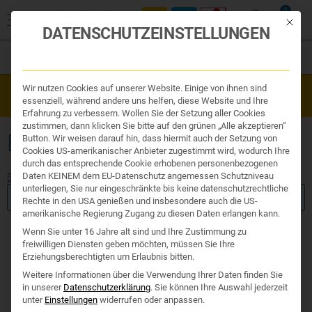
0
Mit die
DATENSCHUTZEINSTELLUNGEN
Filter
Organe & Organ Uhr
Wir nutzen Cookies auf unserer Website. Einige von ihnen sind
Westend Online-Shop: Sicher, schnell und 24/7 für Sie da!
Traditionelle Medizin
essenziell, während andere uns helfen, diese Website und Ihre
Gratisversand ab €50
Nahrungsergänzung
Erfahrung zu verbessern. Wollen Sie der Setzung aller Cookies
Kosmetik und Hygiene
zustimmen, dann klicken Sie bitte auf den grünen „Alle akzeptieren“
Ihr Apotheker
BETA GLUCAN REISHI
Button. Wir weisen darauf hin, dass hiermit auch der Setzung von
Cookies US-amerikanischer Anbieter zugestimmt wird, wodurch Ihre
durch das entsprechende Cookie erhobenen personenbezogenen
Daten KEINEM dem EU-Datenschutz angemessen Schutzniveau
Start
/ Produkte verschlagwortet mit „beta glucan reishi“
unterliegen, Sie nur eingeschränkte bis keine datenschutzrechtliche
FILTER ANZEIGEN
Rechte in den USA genießen und insbesondere auch die US-
amerikanische Regierung Zugang zu diesen Daten erlangen kann.
Wenn Sie unter 16 Jahre alt sind und Ihre Zustimmung zu
freiwilligen Diensten geben möchten, müssen Sie Ihre
Erziehungsberechtigten um Erlaubnis bitten.
Keine Produkte gefunde
Weitere Informationen über die Verwendung Ihrer Daten finden Sie
in unserer
Datenschutzerklärung
.
Sie können Ihre Auswahl jederzeit
unter
Einstellungen
widerrufen oder anpassen.