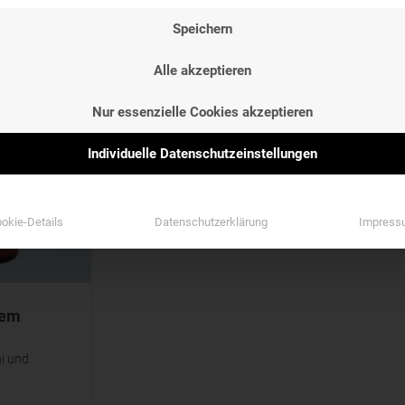
NG
ETIKETTEN
GESCHMAC
Speichern
NG
ETIKETTEN
GESCHMAC
Etiketten
Geschmack
Alle akzeptieren
Etiketten
Geschmack
Nur essenzielle Cookies akzeptieren
Individuelle Datenschutzeinstellungen
okie-Details
Datenschutzerklärung
Impress
tem
hi und