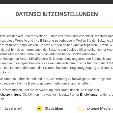
DATENSCHUTZEINSTELLUNGEN
tzen Cookies auf unserer Website. Einige von ihnen sind essenziell, während an
tik und Hygiene
Organe & Organ-Uhr
Traditi
fen, diese Website und Ihre Erfahrung zu verbessern. Wollen Sie der Setzung all
 zustimmen, dann klicken Sie bitte auf den grünen „Alle akzeptieren“ Button. Wi
 darauf hin, dass hiermit auch der Setzung von Cookies US-amerikanischer Anbi
Westend Online-Shop: Sicher, schnell und 24/7 für Sie da!
immt wird, wodurch Ihre durch das entsprechende Cookie erhobenen
enbezogenen Daten KEINEM dem EU-Datenschutz angemessen Schutzniveau
Gratisversand ab €50
iegen, Sie nur eingeschränkte bis keine datenschutzrechtliche Rechte in den US
en und insbesondere auch die US-amerikanische Regierung Zugang zu diesen 
PILZE IMMUNSYSTEM
en kann.
ie unter 16 Jahre alt sind und Ihre Zustimmung zu freiwilligen Diensten geben
n, müssen Sie Ihre Erziehungsberechtigten um Erlaubnis bitten.
ilze immunsystem“
e Informationen über die Verwendung Ihrer Daten finden Sie in unserer
chutzerklärung
.
Sie können Ihre Auswahl jederzeit unter
Einstellungen
widerruf
en.
lgt eine Liste der Service-Gruppen, für die eine Einwilligung erte
Essenziell
Statistiken
Externe Medien