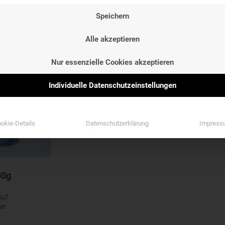
NG
ETIKETTEN
GESCHMAC
Speichern
NG
ETIKETTEN
GESCHMAC
Etiketten
Geschmack
Alle akzeptieren
Etiketten
Geschmack
Nur essenzielle Cookies akzeptieren
Individuelle Datenschutzeinstellungen
okie-Details
Datenschutzerklärung
Impress
50g
auf
e!