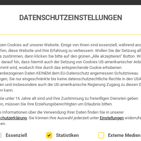
DATENSCHUTZEINSTELLUNGEN
tzen Cookies auf unserer Website. Einige von ihnen sind essenziell, während an
tik und Hygiene
Organe & Organ-Uhr
Traditi
fen, diese Website und Ihre Erfahrung zu verbessern. Wollen Sie der Setzung all
 zustimmen, dann klicken Sie bitte auf den grünen „Alle akzeptieren“ Button. Wi
 darauf hin, dass hiermit auch der Setzung von Cookies US-amerikanischer Anbi
Westend Online-Shop: Sicher, schnell und 24/7 für Sie da!
immt wird, wodurch Ihre durch das entsprechende Cookie erhobenen
enbezogenen Daten KEINEM dem EU-Datenschutz angemessen Schutzniveau
Gratisversand ab €50
iegen, Sie nur eingeschränkte bis keine datenschutzrechtliche Rechte in den US
en und insbesondere auch die US-amerikanische Regierung Zugang zu diesen 
en kann.
ie unter 16 Jahre alt sind und Ihre Zustimmung zu freiwilligen Diensten geben
n, müssen Sie Ihre Erziehungsberechtigten um Erlaubnis bitten.
e Informationen über die Verwendung Ihrer Daten finden Sie in unserer
chutzerklärung
.
Sie können Ihre Auswahl jederzeit unter
Einstellungen
widerruf
en.
lgt eine Liste der Service-Gruppen, für die eine Einwilligung erte
Essenziell
Statistiken
Externe Medien