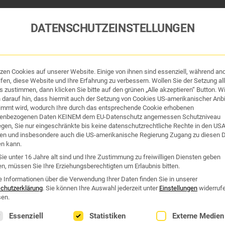
DATENSCHUTZEINSTELLUNGEN
tzen Cookies auf unserer Website. Einige von ihnen sind essenziell, während an
tik und Hygiene
Organe & Organ-Uhr
Traditi
fen, diese Website und Ihre Erfahrung zu verbessern. Wollen Sie der Setzung all
 zustimmen, dann klicken Sie bitte auf den grünen „Alle akzeptieren“ Button. Wi
 darauf hin, dass hiermit auch der Setzung von Cookies US-amerikanischer Anbi
Westend Online-Shop: Sicher, schnell und 24/7 für Sie da!
immt wird, wodurch Ihre durch das entsprechende Cookie erhobenen
Gratisversand ab €50
enbezogenen Daten KEINEM dem EU-Datenschutz angemessen Schutzniveau
iegen, Sie nur eingeschränkte bis keine datenschutzrechtliche Rechte in den US
en und insbesondere auch die US-amerikanische Regierung Zugang zu diesen 
 ERHOLUNG DURCH KRÄU
en kann.
ie unter 16 Jahre alt sind und Ihre Zustimmung zu freiwilligen Diensten geben
n, müssen Sie Ihre Erziehungsberechtigten um Erlaubnis bitten.
Erholung durch Kräuterpflaster“
e Informationen über die Verwendung Ihrer Daten finden Sie in unserer
chutzerklärung
.
Sie können Ihre Auswahl jederzeit unter
Einstellungen
widerruf
en.
lgt eine Liste der Service-Gruppen, für die eine Einwilligung erte
Essenziell
Statistiken
Externe Medien