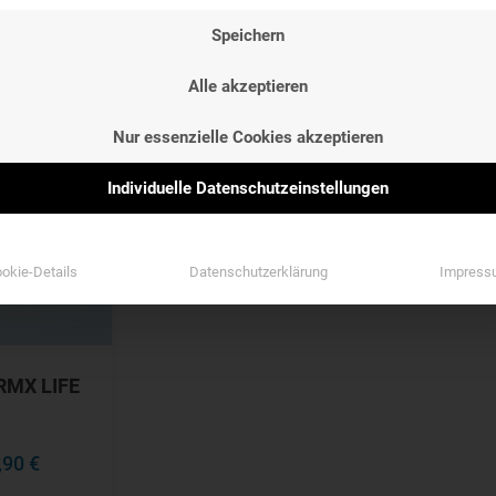
NG
ETIKETTEN
Speichern
NG
ETIKETTEN
Etiketten
Alle akzeptieren
Etiketten
Nur essenzielle Cookies akzeptieren
Individuelle Datenschutzeinstellungen
okie-Details
Datenschutzerklärung
Impress
RMX LIFE
,90 €