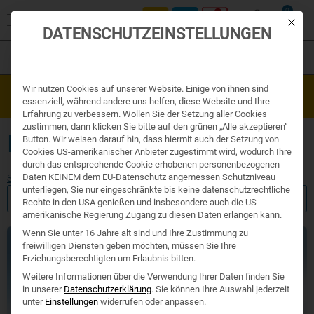
0
Mit die
DATENSCHUTZEINSTELLUNGEN
Filter
Organe & Organ Uhr
Wir nutzen Cookies auf unserer Website. Einige von ihnen sind
Westend Online-Shop: Sicher, schnell und 24/7 für Sie da!
Traditionelle Medizin
essenziell, während andere uns helfen, diese Website und Ihre
Gratisversand ab €50
Nahrungsergänzung
Erfahrung zu verbessern. Wollen Sie der Setzung aller Cookies
Kosmetik und Hygiene
zustimmen, dann klicken Sie bitte auf den grünen „Alle akzeptieren“
Ihr Apotheker
ENZYME ZUM EINNEHMEN
Button. Wir weisen darauf hin, dass hiermit auch der Setzung von
Cookies US-amerikanischer Anbieter zugestimmt wird, wodurch Ihre
durch das entsprechende Cookie erhobenen personenbezogenen
Daten KEINEM dem EU-Datenschutz angemessen Schutzniveau
Start
/ Produkte verschlagwortet mit „enzyme zum einnehmen“
unterliegen, Sie nur eingeschränkte bis keine datenschutzrechtliche
FILTER ANZEIGEN
Rechte in den USA genießen und insbesondere auch die US-
amerikanische Regierung Zugang zu diesen Daten erlangen kann.
Wenn Sie unter 16 Jahre alt sind und Ihre Zustimmung zu
freiwilligen Diensten geben möchten, müssen Sie Ihre
Erziehungsberechtigten um Erlaubnis bitten.
Weitere Informationen über die Verwendung Ihrer Daten finden Sie
in unserer
Datenschutzerklärung
.
Sie können Ihre Auswahl jederzeit
unter
Einstellungen
widerrufen oder anpassen.