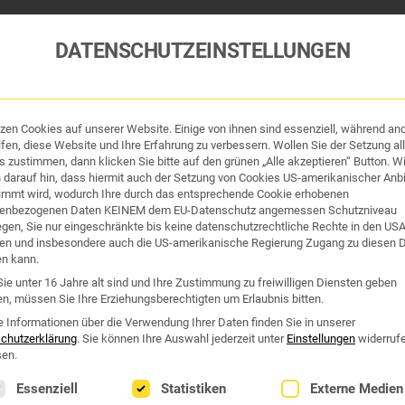
DATENSCHUTZEINSTELLUNGEN
tzen Cookies auf unserer Website. Einige von ihnen sind essenziell, während an
tik und Hygiene
Organe & Organ-Uhr
Traditi
fen, diese Website und Ihre Erfahrung zu verbessern. Wollen Sie der Setzung all
 zustimmen, dann klicken Sie bitte auf den grünen „Alle akzeptieren“ Button. Wi
 darauf hin, dass hiermit auch der Setzung von Cookies US-amerikanischer Anbi
Westend Online-Shop: Sicher, schnell und 24/7 für Sie da!
immt wird, wodurch Ihre durch das entsprechende Cookie erhobenen
enbezogenen Daten KEINEM dem EU-Datenschutz angemessen Schutzniveau
Gratisversand ab €50
iegen, Sie nur eingeschränkte bis keine datenschutzrechtliche Rechte in den US
en und insbesondere auch die US-amerikanische Regierung Zugang zu diesen 
EUGEND
en kann.
ie unter 16 Jahre alt sind und Ihre Zustimmung zu freiwilligen Diensten geben
n, müssen Sie Ihre Erziehungsberechtigten um Erlaubnis bitten.
eugend“
e Informationen über die Verwendung Ihrer Daten finden Sie in unserer
chutzerklärung
.
Sie können Ihre Auswahl jederzeit unter
Einstellungen
widerruf
en.
lgt eine Liste der Service-Gruppen, für die eine Einwilligung erte
Essenziell
Statistiken
Externe Medien