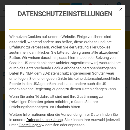
0
Mit die
DATENSCHUTZEINSTELLUNGEN
Filter
Organe & Organ Uhr
Wir nutzen Cookies auf unserer Website. Einige von ihnen sind
Westend Online-Shop: Sicher, schnell und 24/7 für Sie da!
Traditionelle Medizin
essenziell, während andere uns helfen, diese Website und Ihre
Gratisversand ab €50
Nahrungsergänzung
Erfahrung zu verbessern. Wollen Sie der Setzung aller Cookies
Kosmetik und Hygiene
zustimmen, dann klicken Sie bitte auf den grünen „Alle akzeptieren“
Ihr Apotheker
FREIE RADIKALE
Button. Wir weisen darauf hin, dass hiermit auch der Setzung von
Cookies US-amerikanischer Anbieter zugestimmt wird, wodurch Ihre
durch das entsprechende Cookie erhobenen personenbezogenen
Daten KEINEM dem EU-Datenschutz angemessen Schutzniveau
Start
/ Produkte verschlagwortet mit „freie radikale“
unterliegen, Sie nur eingeschränkte bis keine datenschutzrechtliche
FILTER ANZEIGEN
Rechte in den USA genießen und insbesondere auch die US-
amerikanische Regierung Zugang zu diesen Daten erlangen kann.
Wenn Sie unter 16 Jahre alt sind und Ihre Zustimmung zu
Exklusiv
freiwilligen Diensten geben möchten, müssen Sie Ihre
Erziehungsberechtigten um Erlaubnis bitten.
Weitere Informationen über die Verwendung Ihrer Daten finden Sie
in unserer
Datenschutzerklärung
.
Sie können Ihre Auswahl jederzeit
unter
Einstellungen
widerrufen oder anpassen.