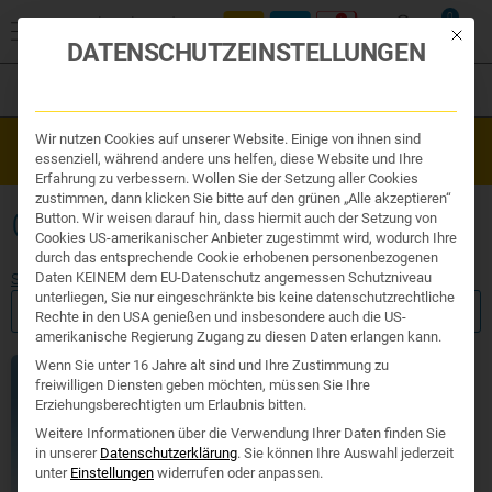
0
Mit die
DATENSCHUTZEINSTELLUNGEN
Filter
Organe & Organ Uhr
Wir nutzen Cookies auf unserer Website. Einige von ihnen sind
Westend Online-Shop: Sicher, schnell und 24/7 für Sie da!
Traditionelle Medizin
essenziell, während andere uns helfen, diese Website und Ihre
Gratisversand ab €50
Nahrungsergänzung
Erfahrung zu verbessern. Wollen Sie der Setzung aller Cookies
Kosmetik und Hygiene
zustimmen, dann klicken Sie bitte auf den grünen „Alle akzeptieren“
Ihr Apotheker
GELSENSCHUTZMITTEL
Button. Wir weisen darauf hin, dass hiermit auch der Setzung von
Cookies US-amerikanischer Anbieter zugestimmt wird, wodurch Ihre
durch das entsprechende Cookie erhobenen personenbezogenen
Daten KEINEM dem EU-Datenschutz angemessen Schutzniveau
Start
/ Produkte verschlagwortet mit „Gelsenschutzmittel“
unterliegen, Sie nur eingeschränkte bis keine datenschutzrechtliche
FILTER ANZEIGEN
Rechte in den USA genießen und insbesondere auch die US-
amerikanische Regierung Zugang zu diesen Daten erlangen kann.
Wenn Sie unter 16 Jahre alt sind und Ihre Zustimmung zu
freiwilligen Diensten geben möchten, müssen Sie Ihre
Erziehungsberechtigten um Erlaubnis bitten.
Weitere Informationen über die Verwendung Ihrer Daten finden Sie
in unserer
Datenschutzerklärung
.
Sie können Ihre Auswahl jederzeit
unter
Einstellungen
widerrufen oder anpassen.