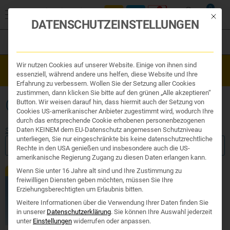
0
Mit die
DATENSCHUTZEINSTELLUNGEN
Filter
Organe & Organ Uhr
Wir nutzen Cookies auf unserer Website. Einige von ihnen sind
Westend Online-Shop: Sicher, schnell und 24/7 für Sie da!
Traditionelle Medizin
essenziell, während andere uns helfen, diese Website und Ihre
Gratisversand ab €50
Nahrungsergänzung
Erfahrung zu verbessern. Wollen Sie der Setzung aller Cookies
Kosmetik und Hygiene
zustimmen, dann klicken Sie bitte auf den grünen „Alle akzeptieren“
Ihr Apotheker
GRIPPE GELENKSCHMERZEN
Button. Wir weisen darauf hin, dass hiermit auch der Setzung von
Cookies US-amerikanischer Anbieter zugestimmt wird, wodurch Ihre
durch das entsprechende Cookie erhobenen personenbezogenen
Daten KEINEM dem EU-Datenschutz angemessen Schutzniveau
Start
/ Produkte verschlagwortet mit „grippe gelenkschmerzen“
unterliegen, Sie nur eingeschränkte bis keine datenschutzrechtliche
FILTER ANZEIGEN
Rechte in den USA genießen und insbesondere auch die US-
amerikanische Regierung Zugang zu diesen Daten erlangen kann.
Wenn Sie unter 16 Jahre alt sind und Ihre Zustimmung zu
TCM
freiwilligen Diensten geben möchten, müssen Sie Ihre
Erziehungsberechtigten um Erlaubnis bitten.
Weitere Informationen über die Verwendung Ihrer Daten finden Sie
in unserer
Datenschutzerklärung
.
Sie können Ihre Auswahl jederzeit
unter
Einstellungen
widerrufen oder anpassen.